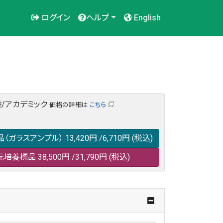
ログイン
ヘルプ
English
/アカデミック
価格の詳細は
こちら
品（ガラスアンプル）
13,420円
/6,710円
(税込)
元培養標品
38,500円
/31,790円
(税込)