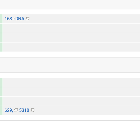
16S rDNA
629,
5310