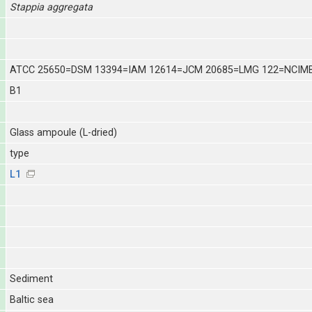
Stappia
aggregata
ATCC 25650=DSM 13394=IAM 12614=JCM 20685=LMG 122=NCIM
B1
Glass ampoule (L-dried)
type
L1
Sediment
Baltic sea