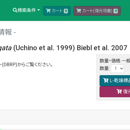
検索条件
カート
カート(復元培養)
0
0
情報
gata
(Uchino et al. 1999) Biebl et al. 2007
数量・価格
一般
(DBRP)からご覧ください。
数量
:
L-乾燥標
復