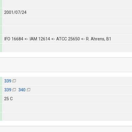
2001/07/24
IFO 16684 <- IAM 12614 <- ATCC 25650 <- R. Ahrens, B1
339
339
340
25 C