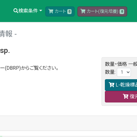
検索条件
カート
カート(復元培養)
0
0
情報
sp.
数量・価格
一般
ー(DBRP)からご覧ください。
数量
:
L-乾燥標
復