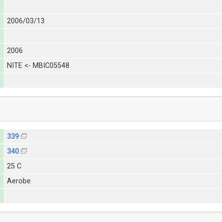
2006/03/13
2006
NITE <- MBIC05548
339
340
25 C
Aerobe