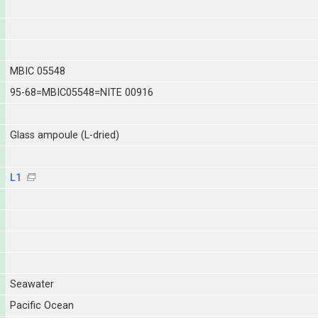
MBIC 05548
95-68=MBIC05548=NITE 00916
Glass ampoule (L-dried)
L1
Seawater
Pacific Ocean