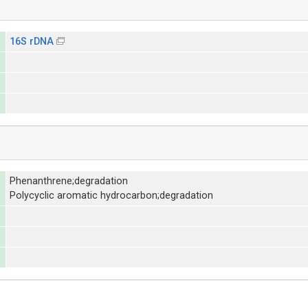
16S rDNA
Phenanthrene;degradation
Polycyclic aromatic hydrocarbon;degradation