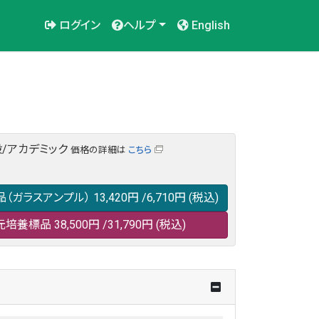
ログイン
ヘルプ
English
/アカデミック
価格の詳細は
こちら
品（ガラスアンプル）
13,420円
/6,710円
(税込)
元培養標品
38,500円
/31,790円
(税込)