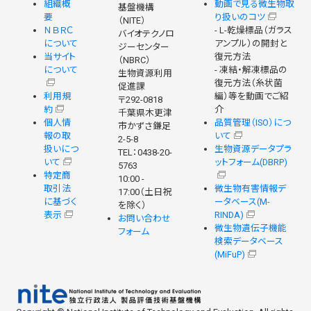
組織概
動画で見る微生物取
基盤機構
要
り扱いのコツ
（NITE）
ＮＢＲＣ
- L-乾燥標品（ガラス
バイオテクノロ
について
アンプル）の開封と
ジーセンター
当サイト
復元方法
（NBRC）
について
- 凍結・解凍標品の
生物資源利用
復元方法（糸状菌
促進課
利用規
編）等を動画でご紹
〒292-0818
約
介
千葉県木更津
個人情
品質管理（ISO）につ
市かずさ鎌足
報の取
いて
2-5-8
扱いにつ
生物資源データプラ
TEL：0438-20-
いて
ットフォーム(DBRP)
5763
特定商
10:00 -
取引法
微生物有害情報デ
17:00（土日祝
に基づく
ータベース(M-
を除く）
表示
RINDA)
お問い合わせ
微生物遺伝子機能
フォーム
検索データベース
(MiFuP)