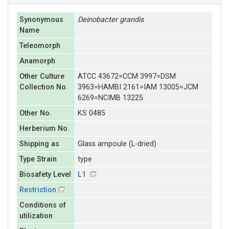
Synonymous
Deinobacter
grandis
Name
Teleomorph
Anamorph
Other Culture
ATCC 43672=CCM 3997=DSM
Collection No.
3963=HAMBI 2161=IAM 13005=JCM
6269=NCIMB 13225
Other No.
KS 0485
Herberium No.
Shipping as
Glass ampoule (L-dried)
Type Strain
type
Biosafety Level
L1
Restriction
Conditions of
utilization