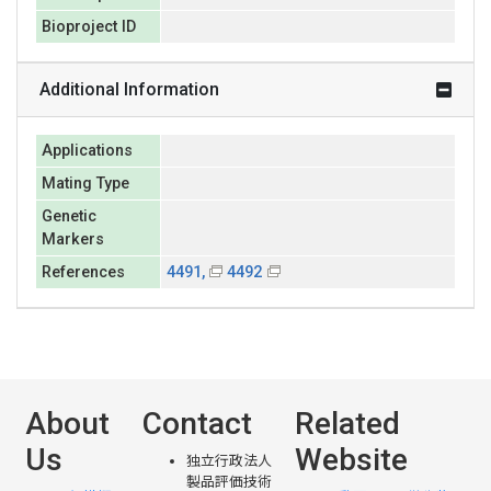
Bioproject ID
Additional Information
Applications
Mating Type
Genetic
Markers
References
4491,
4492
About
Contact
Related
Us
Website
独立行政法人
製品評価技術