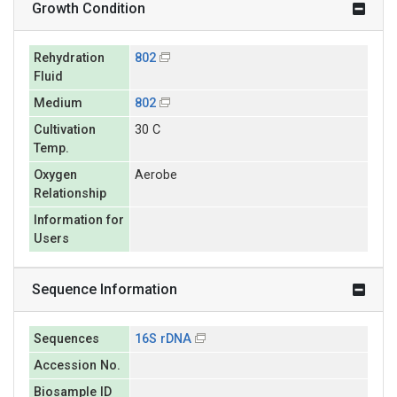
Growth Condition
Rehydration
802
Fluid
Medium
802
Cultivation
30 C
Temp.
Oxygen
Aerobe
Relationship
Information for
Users
Sequence Information
Sequences
16S rDNA
Accession No.
Biosample ID