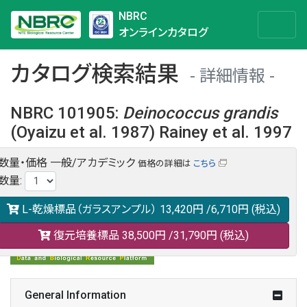
NBRC
オンラインカタログ
カタログ検索結果
詳細情報
NBRC 101905
:
Deinococcus
grandis
(Oyaizu et al. 1987) Rainey et al. 1997
数量・価格
一般/アカデミック
価格の詳細は
こちら
NBRC 101905の情報や関連データは以下のバナー(DBRP)か
数量
:
らご覧ください。
日本語での検索も可能です。
L-乾燥標品（ガラスアンプル）
13,420円
/6,710円
(税込)
復元培養標品
38,500円
/31,790円
(税込)
General Information