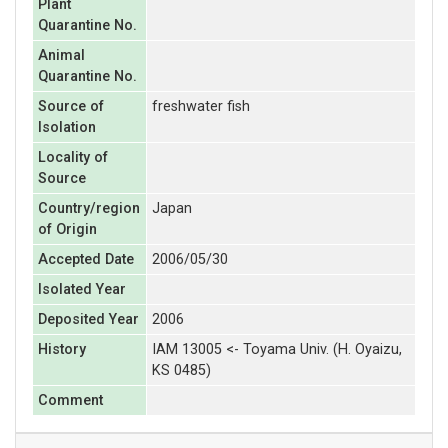
Plant
Quarantine No.
Animal
Quarantine No.
Source of
freshwater fish
Isolation
Locality of
Source
Country/region
Japan
of Origin
Accepted Date
2006/05/30
Isolated Year
Deposited Year
2006
History
IAM 13005 <- Toyama Univ. (H. Oyaizu,
KS 0485)
Comment