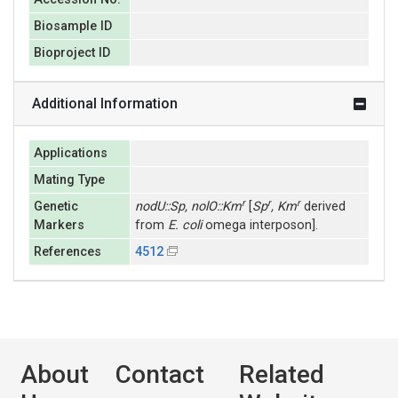
Biosample ID
Bioproject ID
Additional Information
Applications
Mating Type
r
r
r
Genetic
nodU::Sp, nolO::Km
[
Sp
, Km
derived
Markers
from
E. coli
omega interposon].
References
4512
About
Contact
Related