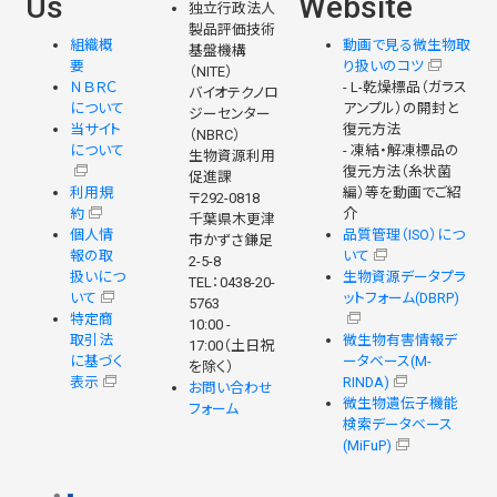
Us
Website
独立行政法人
製品評価技術
組織概
動画で見る微生物取
基盤機構
要
り扱いのコツ
（NITE）
ＮＢＲＣ
- L-乾燥標品（ガラス
バイオテクノロ
について
アンプル）の開封と
ジーセンター
当サイト
復元方法
（NBRC）
について
- 凍結・解凍標品の
生物資源利用
復元方法（糸状菌
促進課
利用規
編）等を動画でご紹
〒292-0818
約
介
千葉県木更津
個人情
品質管理（ISO）につ
市かずさ鎌足
報の取
いて
2-5-8
扱いにつ
生物資源データプラ
TEL：0438-20-
いて
ットフォーム(DBRP)
5763
特定商
10:00 -
取引法
微生物有害情報デ
17:00（土日祝
に基づく
ータベース(M-
を除く）
表示
RINDA)
お問い合わせ
微生物遺伝子機能
フォーム
検索データベース
(MiFuP)