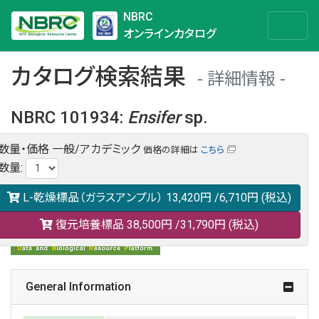
NBRC
オンラインカタログ
カタログ検索結果
詳細情報
NBRC 101934
:
Ensifer
sp.
数量・価格
一般/アカデミック
価格の詳細は
こちら
NBRC 101934の情報や関連データは以下のバナー(DBRP)か
数量
:
らご覧ください。
日本語での検索も可能です。
L-乾燥標品（ガラスアンプル）
13,420円
/6,710円
(税込)
復元培養標品
38,500円
/31,790円
(税込)
General Information