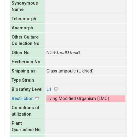
Synonymous
Name
Teleomorph
Anamorph
Other Culture
Collection No.
Other No.
NGRΩ
nodU
Ω
nolO
Herberium No.
Shipping as
Glass ampoule (L-dried)
Type Strain
Biosafety Level
L1
Restriction
Living Modified Organism (LMO)
Conditions of
utilization
Plant
Quarantine No.