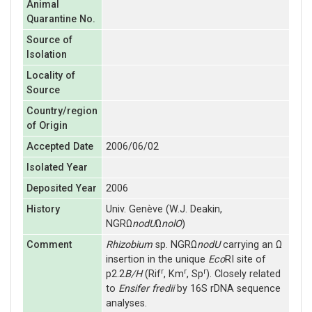
Animal
Quarantine No.
Source of
Isolation
Locality of
Source
Country/region
of Origin
Accepted Date
2006/06/02
Isolated Year
Deposited Year
2006
History
Univ. Genève (W.J. Deakin,
NGRΩ
nodU
Ω
nolO
)
Comment
Rhizobium
sp. NGRΩ
nodU
carrying an Ω
insertion in the unique
Eco
RI site of
r
r
r
p2.2
B/H
(Rif
, Km
, Sp
). Closely related
to
Ensifer fredii
by 16S rDNA sequence
analyses.