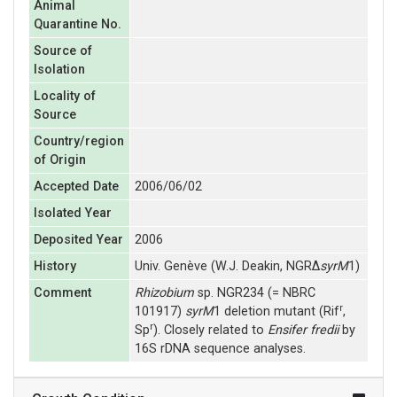
Animal
Quarantine No.
Source of
Isolation
Locality of
Source
Country/region
of Origin
Accepted Date
2006/06/02
Isolated Year
Deposited Year
2006
History
Univ. Genève (W.J. Deakin, NGRΔ
syrM
1)
Comment
Rhizobium
sp. NGR234 (= NBRC
r
101917)
syrM
1 deletion mutant (Rif
,
r
Sp
). Closely related to
Ensifer fredii
by
16S rDNA sequence analyses.