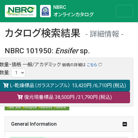
NBRC
オンラインカタログ
カタログ検索結果
詳細情報
NBRC 101950
:
Ensifer
sp.
数量・価格
一般/アカデミック
価格の詳細は
こちら
NBRC 101950の情報や関連データは以下のバナー(DBRP)か
数量
:
らご覧ください。
日本語での検索も可能です。
L-乾燥標品（ガラスアンプル）
13,420円
/6,710円
(税込)
復元培養標品
38,500円
/31,790円
(税込)
General Information