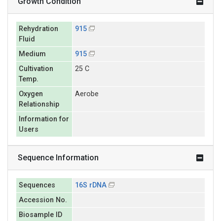
Growth Condition
Rehydration
915
Fluid
Medium
915
Cultivation
25 C
Temp.
Oxygen
Aerobe
Relationship
Information for
Users
Sequence Information
Sequences
16S rDNA
Accession No.
Biosample ID