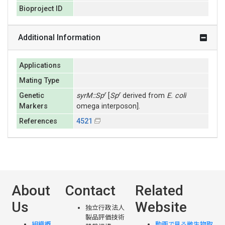
Bioproject ID
Additional Information
Applications
Mating Type
r
r
Genetic
syrM::Sp
[
Sp
derived from
E. coli
Markers
omega interposon].
References
4521
About
Contact
Related
Us
Website
独立行政法人
製品評価技術
組織概
動画で見る微生物取