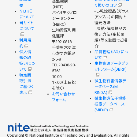
基盤機構
要
り扱いのコツ
（NITE）
ＮＢＲＣ
- L-乾燥標品（ガラス
バイオテクノロ
について
アンプル）の開封と
ジーセンター
当サイト
復元方法
（NBRC）
について
- 凍結・解凍標品の
生物資源利用
復元方法（糸状菌
促進課
利用規
編）等を動画でご紹
〒292-0818
約
介
千葉県木更津
個人情
品質管理（ISO）につ
市かずさ鎌足
報の取
いて
2-5-8
扱いにつ
生物資源データプラ
TEL：0438-20-
いて
ットフォーム(DBRP)
5763
特定商
10:00 -
取引法
微生物有害情報デ
17:00（土日祝
に基づく
ータベース(M-
を除く）
表示
RINDA)
お問い合わせ
微生物遺伝子機能
フォーム
検索データベース
(MiFuP)
Copyright © National Institute of Technology and Evaluation. All rights