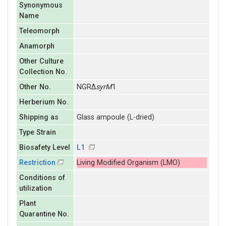
Synonymous
Name
Teleomorph
Anamorph
Other Culture
Collection No.
Other No.
NGRΔ
syrM
1
Herberium No.
Shipping as
Glass ampoule (L-dried)
Type Strain
Biosafety Level
L1
Restriction
Living Modified Organism (LMO)
Conditions of
utilization
Plant
Quarantine No.