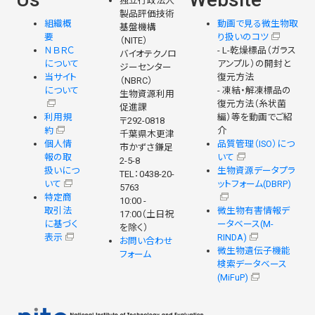
独立行政法人
製品評価技術
組織概
動画で見る微生物取
基盤機構
要
り扱いのコツ
（NITE）
ＮＢＲＣ
- L-乾燥標品（ガラス
バイオテクノロ
について
アンプル）の開封と
ジーセンター
当サイト
復元方法
（NBRC）
について
- 凍結・解凍標品の
生物資源利用
復元方法（糸状菌
促進課
利用規
編）等を動画でご紹
〒292-0818
約
介
千葉県木更津
個人情
品質管理（ISO）につ
市かずさ鎌足
報の取
いて
2-5-8
扱いにつ
生物資源データプラ
TEL：0438-20-
いて
ットフォーム(DBRP)
5763
特定商
10:00 -
取引法
微生物有害情報デ
17:00（土日祝
に基づく
ータベース(M-
を除く）
表示
RINDA)
お問い合わせ
微生物遺伝子機能
フォーム
検索データベース
(MiFuP)