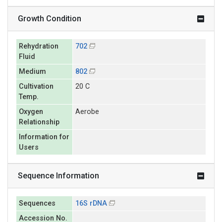
Growth Condition
Rehydration
702
Fluid
Medium
802
Cultivation
20 C
Temp.
Oxygen
Aerobe
Relationship
Information for
Users
Sequence Information
Sequences
16S rDNA
Accession No.