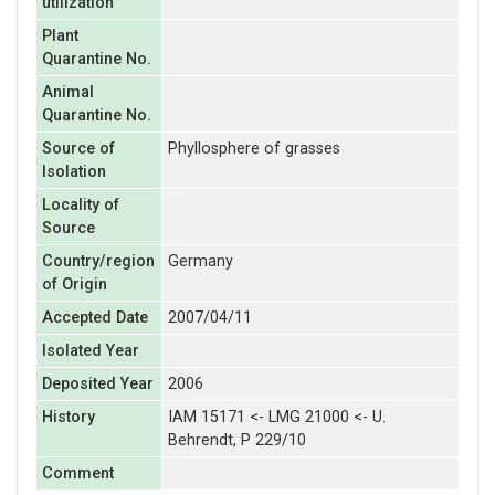
utilization
Plant
Quarantine No.
Animal
Quarantine No.
Source of
Phyllosphere of grasses
Isolation
Locality of
Source
Country/region
Germany
of Origin
Accepted Date
2007/04/11
Isolated Year
Deposited Year
2006
History
IAM 15171 <- LMG 21000 <- U.
Behrendt, P 229/10
Comment