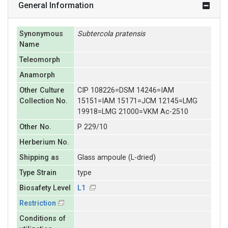
General Information
Synonymous
Subtercola
pratensis
Name
Teleomorph
Anamorph
Other Culture
CIP 108226=DSM 14246=IAM
Collection No.
15151=IAM 15171=JCM 12145=LMG
19918=LMG 21000=VKM Ac-2510
Other No.
P 229/10
Herberium No.
Shipping as
Glass ampoule (L-dried)
Type Strain
type
Biosafety Level
L1
Restriction
Conditions of