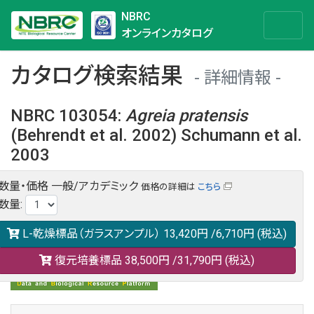
NBRC
オンラインカタログ
カタログ検索結果
詳細情報
NBRC 103054
:
Agreia
pratensis
(Behrendt et al. 2002) Schumann et al.
2003
数量・価格
一般/アカデミック
価格の詳細は
こちら
NBRC 103054の情報や関連データは以下のバナー(DBRP)か
数量
:
らご覧ください。
日本語での検索も可能です。
L-乾燥標品（ガラスアンプル）
13,420円
/6,710円
(税込)
復元培養標品
38,500円
/31,790円
(税込)