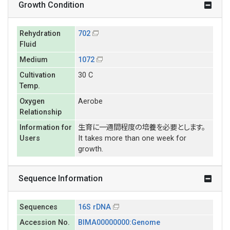
Growth Condition
Rehydration
702
Fluid
Medium
1072
Cultivation
30 C
Temp.
Oxygen
Aerobe
Relationship
Information for
生育に一週間程度の培養を必要とします。
Users
It takes more than one week for
growth.
Sequence Information
Sequences
16S rDNA
Accession No.
BIMA00000000:Genome