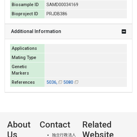
Biosample ID
SAMD00034169
Bioproject ID
PRJDB386
Additional Information
Applications
Mating Type
Genetic
Markers
References
5036,
5080
About
Contact
Related
Us
Website
独立行政法人