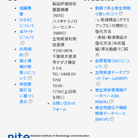
製品評価技術
組織概
動画で見る微生物取
基盤機構
要
り扱いのコツ
（NITE）
ＮＢＲＣ
- L-乾燥標品（ガラス
バイオテクノロ
について
アンプル）の開封と
ジーセンター
当サイト
復元方法
（NBRC）
について
- 凍結・解凍標品の
生物資源利用
復元方法（糸状菌
促進課
利用規
編）等を動画でご紹
〒292-0818
約
介
千葉県木更津
個人情
品質管理（ISO）につ
市かずさ鎌足
報の取
いて
2-5-8
扱いにつ
生物資源データプラ
TEL：0438-20-
いて
ットフォーム(DBRP)
5763
特定商
10:00 -
取引法
微生物有害情報デ
17:00（土日祝
に基づく
ータベース(M-
を除く）
表示
RINDA)
お問い合わせ
微生物遺伝子機能
フォーム
検索データベース
(MiFuP)