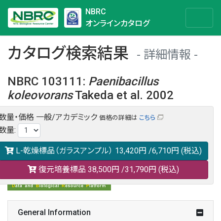
NBRC
オンラインカタログ
カタログ検索結果
詳細情報
NBRC 103111
:
Paenibacillus
koleovorans
Takeda et al. 2002
数量・価格
一般/アカデミック
価格の詳細は
こちら
NBRC 103111の情報や関連データは以下のバナー(DBRP)か
数量
:
らご覧ください。
日本語での検索も可能です。
L-乾燥標品（ガラスアンプル）
13,420円
/6,710円
(税込)
復元培養標品
38,500円
/31,790円
(税込)
General Information