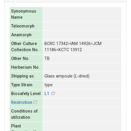
Synonymous
Name
Teleomorph
Anamorph
Other Culture
BCRC 17342=IAM 14926=JCM
Collection No.
11186=KCTC 13912
Other No.
TB
Herberium No.
Shipping as
Glass ampoule (L-dried)
Type Strain
type
Biosafety Level
L1
Restriction
Conditions of
utilization
Plant