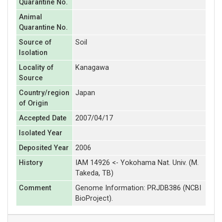
Quarantine No.
Animal
Quarantine No.
Source of
Soil
Isolation
Locality of
Kanagawa
Source
Country/region
Japan
of Origin
Accepted Date
2007/04/17
Isolated Year
Deposited Year
2006
History
IAM 14926 <- Yokohama Nat. Univ. (M.
Takeda, TB)
Comment
Genome Information: PRJDB386 (NCBI
BioProject).