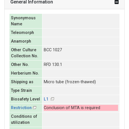
General Information
Synonymous
Name
Teleomorph
Anamorph
Other Culture
BCC 1027
Collection No.
Other No.
RFD 130.1
Herberium No.
Shipping as
Micro tube (frozen-thawed)
Type Strain
Biosafety Level
L1
Restriction
Conclusion of MTA is required
Conditions of
utilization