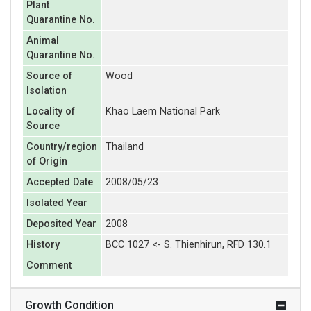
Plant
Quarantine No.
Animal
Quarantine No.
Source of
Wood
Isolation
Locality of
Khao Laem National Park
Source
Country/region
Thailand
of Origin
Accepted Date
2008/05/23
Isolated Year
Deposited Year
2008
History
BCC 1027 <- S. Thienhirun, RFD 130.1
Comment
Growth Condition