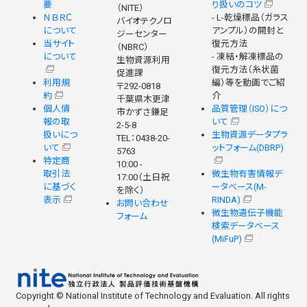
要
り扱いのコツ
（NITE）
ＮＢＲＣ
- L-乾燥標品（ガラス
バイオテクノロ
について
アンプル）の開封と
ジーセンター
当サイト
復元方法
（NBRC）
について
- 凍結・解凍標品の
生物資源利用
復元方法（糸状菌
促進課
利用規
編）等を動画でご紹
〒292-0818
約
介
千葉県木更津
個人情
品質管理（ISO）につ
市かずさ鎌足
報の取
いて
2-5-8
扱いにつ
生物資源データプラ
TEL：0438-20-
いて
ットフォーム(DBRP)
5763
特定商
10:00 -
取引法
微生物有害情報デ
17:00（土日祝
に基づく
ータベース(M-
を除く）
表示
RINDA)
お問い合わせ
微生物遺伝子機能
フォーム
検索データベース
(MiFuP)
Copyright © National Institute of Technology and Evaluation. All rights