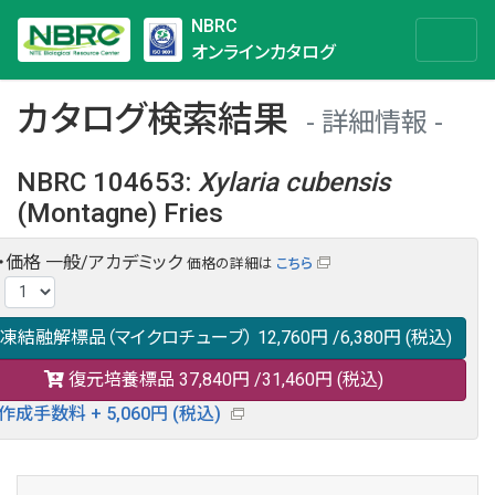
NBRC
オンラインカタログ
カタログ検索結果
詳細情報
NBRC 104653
:
Xylaria
cubensis
(Montagne) Fries
・価格
一般/アカデミック
価格の詳細は
こちら
NBRC 104653の情報や関連データは以下のバナー(DBRP)か
:
らご覧ください。
日本語での検索も可能です。
凍結融解標品（マイクロチューブ）
12,760円
/6,380円
(税込)
復元培養標品
37,840円
/31,460円
(税込)
作成手数料 + 5,060円 (税込)