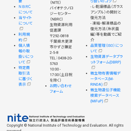
要
り扱いのコツ
（NITE）
ＮＢＲＣ
- L-乾燥標品（ガラス
バイオテクノロ
について
アンプル）の開封と
ジーセンター
当サイト
復元方法
（NBRC）
について
- 凍結・解凍標品の
生物資源利用
復元方法（糸状菌
促進課
利用規
編）等を動画でご紹
〒292-0818
約
介
千葉県木更津
個人情
品質管理（ISO）につ
市かずさ鎌足
報の取
いて
2-5-8
扱いにつ
生物資源データプラ
TEL：0438-20-
いて
ットフォーム(DBRP)
5763
特定商
10:00 -
取引法
微生物有害情報デ
17:00（土日祝
に基づく
ータベース(M-
を除く）
表示
RINDA)
お問い合わせ
微生物遺伝子機能
フォーム
検索データベース
(MiFuP)
Copyright © National Institute of Technology and Evaluation. All rights
reserved.