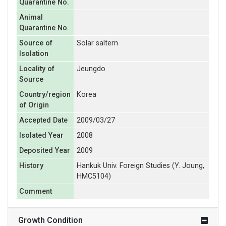
Quarantine No.
Animal
Quarantine No.
Source of
Solar saltern
Isolation
Locality of
Jeungdo
Source
Country/region
Korea
of Origin
Accepted Date
2009/03/27
Isolated Year
2008
Deposited Year
2009
History
Hankuk Univ. Foreign Studies (Y. Joung,
HMC5104)
Comment
Growth Condition