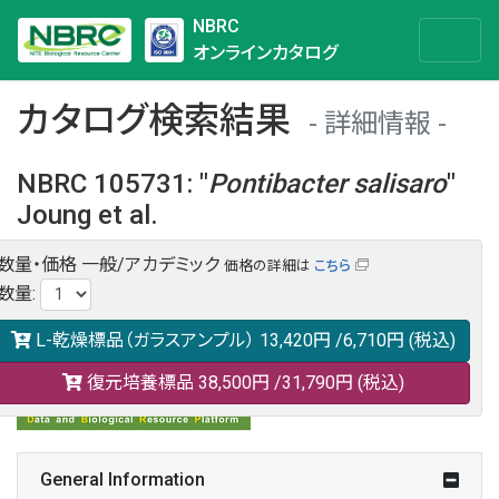
NBRC
オンラインカタログ
カタログ検索結果
詳細情報
NBRC 105731
:
"
Pontibacter
salisaro
"
Joung et al.
数量・価格
一般/アカデミック
価格の詳細は
こちら
NBRC 105731の情報や関連データは以下のバナー(DBRP)か
数量
:
らご覧ください。
日本語での検索も可能です。
L-乾燥標品（ガラスアンプル）
13,420円
/6,710円
(税込)
復元培養標品
38,500円
/31,790円
(税込)
General Information