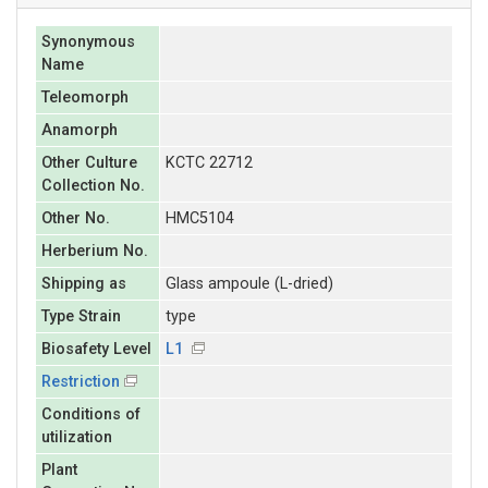
Synonymous
Name
Teleomorph
Anamorph
Other Culture
KCTC 22712
Collection No.
Other No.
HMC5104
Herberium No.
Shipping as
Glass ampoule (L-dried)
Type Strain
type
Biosafety Level
L1
Restriction
Conditions of
utilization
Plant