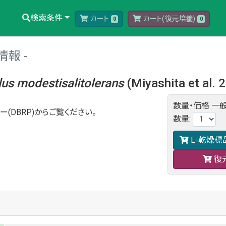
検索条件
カート
カート(復元培養)
0
0
情報
lus
modestisalitolerans
(Miyashita et al. 
数量・価格
一般
ー(DBRP)からご覧ください。
数量
:
L-乾燥標
復