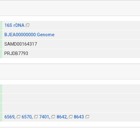
16S rDNA
BJEA00000000:Genome
SAMD00164317
PRJDB7793
6569,
6570,
7401,
8642,
8643