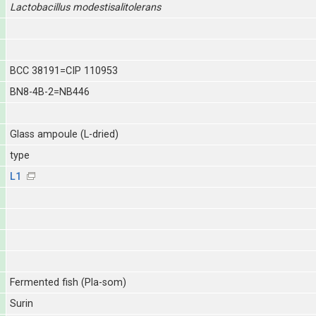
Lactobacillus
modestisalitolerans
BCC 38191=CIP 110953
BN8-4B-2=NB446
Glass ampoule (L-dried)
type
L1
Fermented fish (Pla-som)
Surin