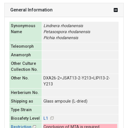
General Information
Synonymous
Lindnera
rhodanensis
Name
Petasospora
rhodanensis
Pichia
rhodanensis
Teleomorph
Anamorph
Other Culture
Collection No.
Other No.
DXA26-2=JSAT13-2-Y213=LIPI13-2-
Y213
Herberium No.
Shipping as
Glass ampoule (L-dried)
Type Strain
Biosafety Level
L1
Restriction
Conclusion of MTA is required