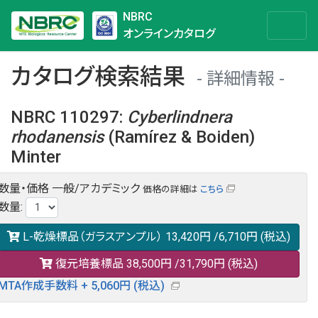
NBRC
オンラインカタログ
カタログ検索結果
詳細情報
NBRC 110297
:
Cyberlindnera
rhodanensis
(Ramírez & Boiden)
Minter
数量・価格
一般/アカデミック
価格の詳細は
こちら
NBRC 110297の情報や関連データは以下のバナー(DBRP)か
数量
:
らご覧ください。
日本語での検索も可能です。
L-乾燥標品（ガラスアンプル）
13,420円
/6,710円
(税込)
復元培養標品
38,500円
/31,790円
(税込)
MTA作成手数料 + 5,060円 (税込)