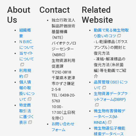
About
Contact
Related
Us
Website
独立行政法人
製品評価技術
組織概
動画で見る微生物取
基盤機構
要
り扱いのコツ
（NITE）
ＮＢＲＣ
- L-乾燥標品（ガラス
バイオテクノロ
について
アンプル）の開封と
ジーセンター
当サイト
復元方法
（NBRC）
について
- 凍結・解凍標品の
生物資源利用
復元方法（糸状菌
促進課
利用規
編）等を動画でご紹
〒292-0818
約
介
千葉県木更津
個人情
品質管理（ISO）につ
市かずさ鎌足
報の取
いて
2-5-8
扱いにつ
生物資源データプラ
TEL：0438-20-
いて
ットフォーム(DBRP)
5763
特定商
10:00 -
取引法
微生物有害情報デ
17:00（土日祝
に基づく
ータベース(M-
を除く）
表示
RINDA)
お問い合わせ
微生物遺伝子機能
フォーム
検索データベース