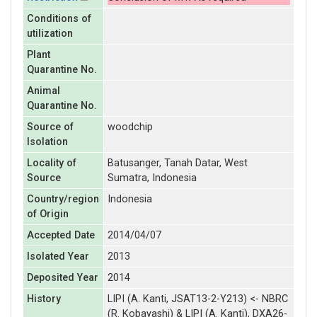
Conditions of
utilization
Plant
Quarantine No.
Animal
Quarantine No.
Source of
woodchip
Isolation
Locality of
Batusanger, Tanah Datar, West
Source
Sumatra, Indonesia
Country/region
Indonesia
of Origin
Accepted Date
2014/04/07
Isolated Year
2013
Deposited Year
2014
History
LIPI (A. Kanti, JSAT13-2-Y213) <- NBRC
(R. Kobayashi) & LIPI (A. Kanti), DXA26-