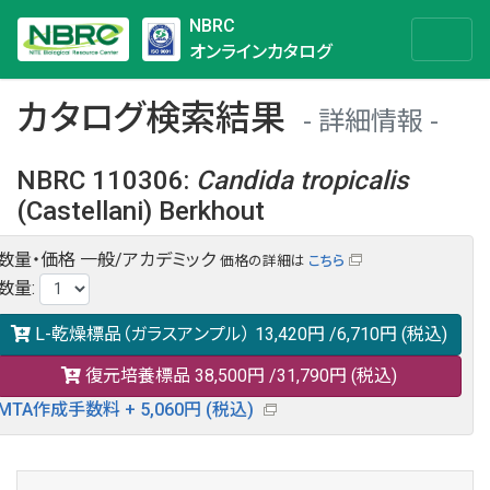
NBRC
オンラインカタログ
カタログ検索結果
詳細情報
NBRC 110306
:
Candida
tropicalis
(Castellani) Berkhout
数量・価格
一般/アカデミック
価格の詳細は
こちら
NBRC 110306の情報や関連データは以下のバナー(DBRP)か
数量
:
らご覧ください。
日本語での検索も可能です。
L-乾燥標品（ガラスアンプル）
13,420円
/6,710円
(税込)
復元培養標品
38,500円
/31,790円
(税込)
MTA作成手数料 + 5,060円 (税込)