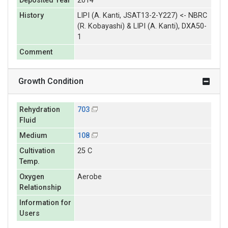
Deposited Year
2014
History
LIPI (A. Kanti, JSAT13-2-Y227) <- NBRC
(R. Kobayashi) & LIPI (A. Kanti), DXA50-
1
Comment
Growth Condition
Rehydration
703
Fluid
Medium
108
Cultivation
25 C
Temp.
Oxygen
Aerobe
Relationship
Information for
Users