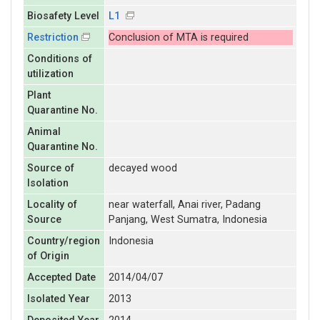
Biosafety Level
L1
Restriction
Conclusion of MTA is required
Conditions of
utilization
Plant
Quarantine No.
Animal
Quarantine No.
Source of
decayed wood
Isolation
Locality of
near waterfall, Anai river, Padang
Source
Panjang, West Sumatra, Indonesia
Country/region
Indonesia
of Origin
Accepted Date
2014/04/07
Isolated Year
2013