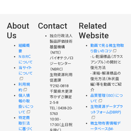
About
Contact
Related
Us
Website
独立行政法人
製品評価技術
組織概
動画で見る微生物取
基盤機構
要
り扱いのコツ
（NITE）
ＮＢＲＣ
- L-乾燥標品（ガラス
バイオテクノロ
について
アンプル）の開封と
ジーセンター
当サイト
復元方法
（NBRC）
について
- 凍結・解凍標品の
生物資源利用
復元方法（糸状菌
促進課
利用規
編）等を動画でご紹
〒292-0818
約
介
千葉県木更津
個人情
品質管理（ISO）につ
市かずさ鎌足
報の取
いて
2-5-8
扱いにつ
生物資源データプラ
TEL：0438-20-
いて
ットフォーム(DBRP)
5763
特定商
10:00 -
取引法
微生物有害情報デ
17:00（土日祝
に基づく
ータベース(M-
を除く）