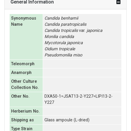
General Information
Synonymous
Candida
benhamii
Name
Candida
paratropicalis
Candida
tropicalis
var.
japonica
Monilia
candida
Mycotorula
japonica
Oidium
tropicale
Pseudomonilia
miso
Teleomorph
Anamorph
Other Culture
Collection No.
Other No.
DXA50-1=JSAT13-2-Y227=LIPI13-2-
Y227
Herberium No.
Shipping as
Glass ampoule (L-dried)
Type Strain