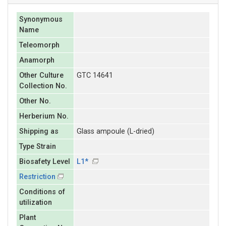
Synonymous
Name
Teleomorph
Anamorph
Other Culture
GTC 14641
Collection No.
Other No.
Herberium No.
Shipping as
Glass ampoule (L-dried)
Type Strain
Biosafety Level
L1*
Restriction
Conditions of
utilization
Plant