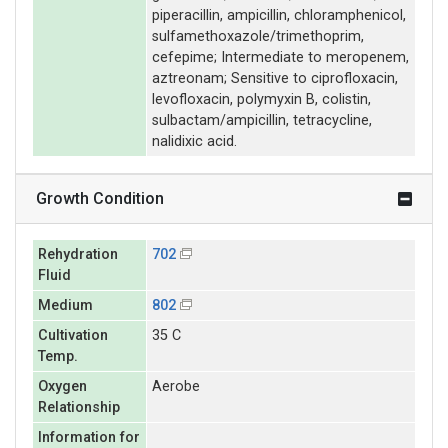
piperacillin, ampicillin, chloramphenicol,
sulfamethoxazole/trimethoprim,
cefepime; Intermediate to meropenem,
aztreonam; Sensitive to ciprofloxacin,
levofloxacin, polymyxin B, colistin,
sulbactam/ampicillin, tetracycline,
nalidixic acid.
Growth Condition
Rehydration
702
Fluid
Medium
802
Cultivation
35 C
Temp.
Oxygen
Aerobe
Relationship
Information for