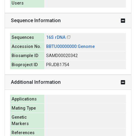
Users
Sequence Information
Sequences
16S rDNA
Accession No.
BBTU00000000:Genome
Biosample ID
SAMD00020342
Bioproject ID
PRJDB1754
Additional Information
Applications
Mating Type
Genetic
Markers
References