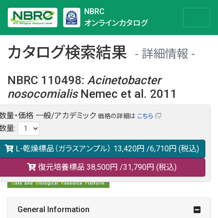
NBRC
オンラインカタログ
カタログ検索結果
詳細情報
NBRC 110498
:
Acinetobacter
nosocomialis
Nemec et al. 2011
数量・価格
一般/アカデミック
価格の詳細は
こちら
NBRC 110498の情報や関連データは以下のバナー(DBRP)か
数量
:
らご覧ください。
日本語での検索も可能です。
L-乾燥標品（ガラスアンプル）
13,420円
/6,710円
(税込)
復元培養標品
38,500円
/31,790円
(税込)
General Information