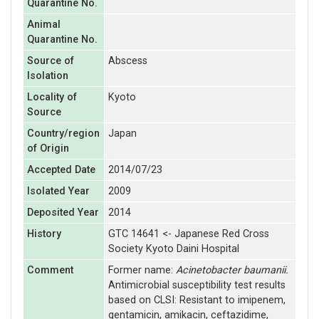
Quarantine No.
Animal
Quarantine No.
Source of
Abscess
Isolation
Locality of
Kyoto
Source
Country/region
Japan
of Origin
Accepted Date
2014/07/23
Isolated Year
2009
Deposited Year
2014
History
GTC 14641 <- Japanese Red Cross
Society Kyoto Daini Hospital
Comment
Former name:
Acinetobacter baumanii.
Antimicrobial susceptibility test results
based on CLSI: Resistant to imipenem,
gentamicin, amikacin, ceftazidime,