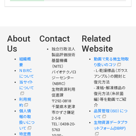
About
Contact
Related
Us
Website
独立行政法人
製品評価技術
組織概
動画で見る微生物取
基盤機構
要
り扱いのコツ
（NITE）
ＮＢＲＣ
- L-乾燥標品（ガラス
バイオテクノロ
について
アンプル）の開封と
ジーセンター
当サイト
復元方法
（NBRC）
について
- 凍結・解凍標品の
生物資源利用
復元方法（糸状菌
促進課
利用規
編）等を動画でご紹
〒292-0818
約
介
千葉県木更津
個人情
品質管理（ISO）につ
市かずさ鎌足
報の取
いて
2-5-8
扱いにつ
生物資源データプラ
TEL：0438-20-
いて
ットフォーム(DBRP)
5763
特定商
10:00 -