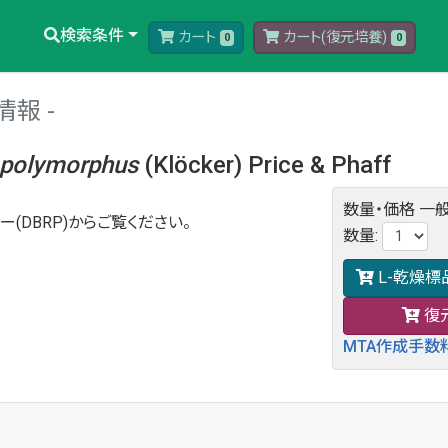
検索条件
カート
カート(復元培養)
0
0
情報
polymorphus
(Klöcker) Price & Phaff
数量・価格
一般
ー(DBRP)からご覧ください。
数量
:
L-乾燥標
復
MTA作成手数料 