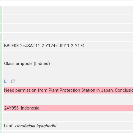
BBLE03-2=JSAT11-2-Y174=LIPI11-2-Y174
Glass ampoule (L-dried)
L1
Need permission from Plant Protection Station in Japan, Conclusi
24Y856, Indonesia
Leaf,
Horsfieldia iryaghedhi