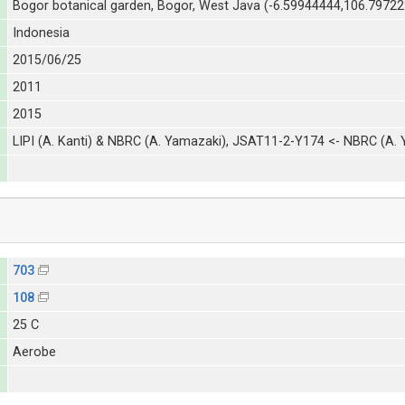
Bogor botanical garden, Bogor, West Java (-6.59944444,106.79722
Indonesia
2015/06/25
2011
2015
LIPI (A. Kanti) & NBRC (A. Yamazaki), JSAT11-2-Y174 <- NBRC (A. Y
703
108
25 C
Aerobe