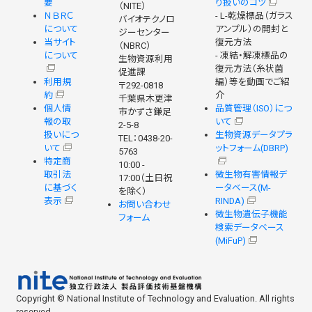
要
り扱いのコツ
（NITE）
ＮＢＲＣ
- L-乾燥標品（ガラス
バイオテクノロ
について
アンプル）の開封と
ジーセンター
当サイト
復元方法
（NBRC）
について
- 凍結・解凍標品の
生物資源利用
復元方法（糸状菌
促進課
利用規
編）等を動画でご紹
〒292-0818
約
介
千葉県木更津
個人情
品質管理（ISO）につ
市かずさ鎌足
報の取
いて
2-5-8
扱いにつ
生物資源データプラ
TEL：0438-20-
いて
ットフォーム(DBRP)
5763
特定商
10:00 -
取引法
微生物有害情報デ
17:00（土日祝
に基づく
ータベース(M-
を除く）
表示
RINDA)
お問い合わせ
微生物遺伝子機能
フォーム
検索データベース
(MiFuP)
Copyright © National Institute of Technology and Evaluation. All rights
reserved.