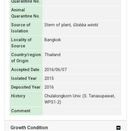
Quarantine No.
Animal
Quarantine No.
Source of
Stem of plant,
Globba winitii
Isolation
Locality of
Bangkok
Source
Country/region
Thailand
of Origin
Accepted Date
2016/06/07
Isolated Year
2015
Deposited Year
2016
History
Chulalongkorn Univ. (S. Tanasupawat,
WPS1-2)
Comment
Growth Condition