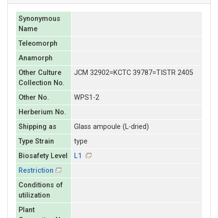
Synonymous
Name
Teleomorph
Anamorph
Other Culture
JCM 32902=KCTC 39787=TISTR 2405
Collection No.
Other No.
WPS1-2
Herberium No.
Shipping as
Glass ampoule (L-dried)
Type Strain
type
Biosafety Level
L1
Restriction
Conditions of
utilization
Plant