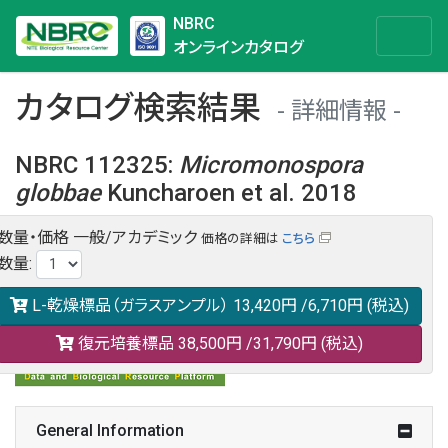
NBRC
オンラインカタログ
カタログ検索結果
詳細情報
NBRC 112325
:
Micromonospora
globbae
Kuncharoen et al. 2018
数量・価格
一般/アカデミック
価格の詳細は
こちら
NBRC 112325の情報や関連データは以下のバナー(DBRP)か
数量
:
らご覧ください。
日本語での検索も可能です。
L-乾燥標品（ガラスアンプル）
13,420円
/6,710円
(税込)
復元培養標品
38,500円
/31,790円
(税込)
General Information