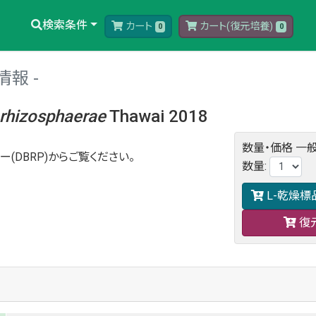
検索条件
カート
カート(復元培養)
0
0
情報
rhizosphaerae
Thawai 2018
数量・価格
一般
ー(DBRP)からご覧ください。
数量
:
L-乾燥標
復