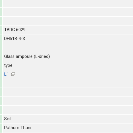
TBRC 6029
DH51B-4-3
Glass ampoule (L-dried)
type
L1
Soil
Pathum Thani