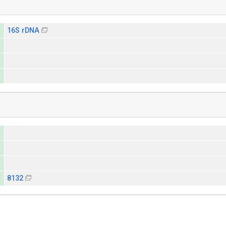
16S rDNA
8132