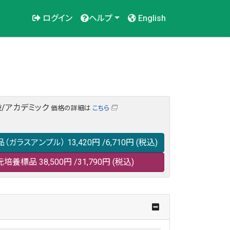
ログイン
ヘルプ
English
/アカデミック
価格の詳細は
こちら
品（ガラスアンプル）
13,420円
/6,710円
(税込)
元培養標品
38,500円
/31,790円
(税込)