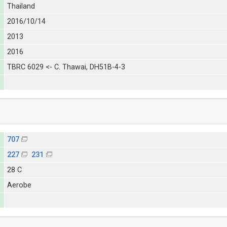
Thailand
2016/10/14
2013
2016
TBRC 6029 <- C. Thawai, DH51B-4-3
707
227
231
28 C
Aerobe