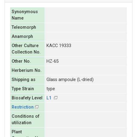
Synonymous
Name
Teleomorph
Anamorph
Other Culture
KACC 19333
Collection No.
Other No.
HZ-65
Herberium No.
Shipping as
Glass ampoule (L-dried)
Type Strain
type
Biosafety Level
L1
Restriction
Conditions of
utilization
Plant