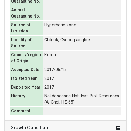
Quarantine No.
Animal
Quarantine No.
Source of
Hyporheric zone
Isolation
Locality of
Chilgok, Gyeongsangbuk
Source
Country/region
Korea
of Origin
Accepted Date
2017/06/15
Isolated Year
2017
Deposited Year
2017
History
Nakdonggang Nat. Inst. Biol. Resources
(A. Choi, HZ-65)
Comment
Growth Condition