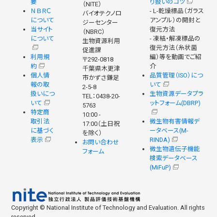
要
り扱いのコツ
（NITE）
ＮＢＲＣ
- L-乾燥標品（ガラス
バイオテクノロ
について
アンプル）の開封と
ジーセンター
当サイト
復元方法
（NBRC）
について
- 凍結・解凍標品の
生物資源利用
復元方法（糸状菌
促進課
利用規
編）等を動画でご紹
〒292-0818
約
介
千葉県木更津
個人情
品質管理（ISO）につ
市かずさ鎌足
報の取
いて
2-5-8
扱いにつ
生物資源データプラ
TEL：0438-20-
いて
ットフォーム(DBRP)
5763
特定商
10:00 -
取引法
微生物有害情報デ
17:00（土日祝
に基づく
ータベース(M-
を除く）
表示
RINDA)
お問い合わせ
微生物遺伝子機能
フォーム
検索データベース
(MiFuP)
Copyright © National Institute of Technology and Evaluation. All rights
reserved.