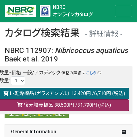
NBRC
オンラインカタログ
カタログ検索結果
詳細情報
NBRC 112907
:
Nibricoccus
aquaticus
Baek et al. 2019
数量・価格
一般/アカデミック
価格の詳細は
こちら
NBRC 112907の情報や関連データは以下のバナー(DBRP)か
数量
:
らご覧ください。
日本語での検索も可能です。
L-乾燥標品（ガラスアンプル）
13,420円
/6,710円
(税込)
復元培養標品
38,500円
/31,790円
(税込)
General Information