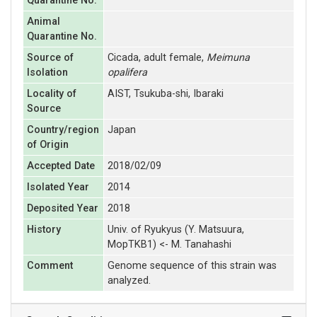
Quarantine No.
Animal
Quarantine No.
Source of
Cicada, adult female,
Meimuna
Isolation
opalifera
Locality of
AIST, Tsukuba-shi, Ibaraki
Source
Country/region
Japan
of Origin
Accepted Date
2018/02/09
Isolated Year
2014
Deposited Year
2018
History
Univ. of Ryukyus (Y. Matsuura,
MopTKB1) <- M. Tanahashi
Comment
Genome sequence of this strain was
analyzed.