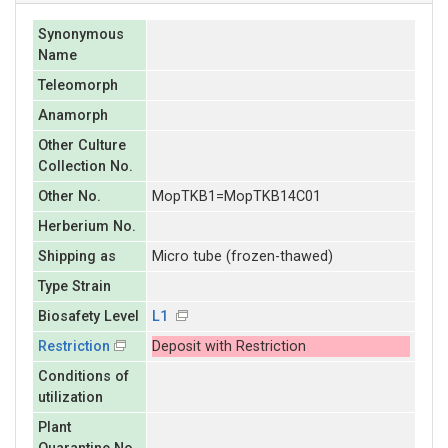
Synonymous
Name
Teleomorph
Anamorph
Other Culture
Collection No.
Other No.
MopTKB1=MopTKB14C01
Herberium No.
Shipping as
Micro tube (frozen-thawed)
Type Strain
Biosafety Level
L1
Restriction
Deposit with Restriction
Conditions of
utilization
Plant