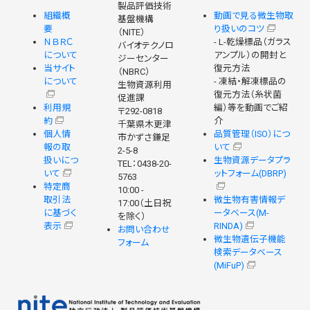
製品評価技術
組織概
動画で見る微生物取
基盤機構
要
り扱いのコツ
（NITE）
ＮＢＲＣ
- L-乾燥標品（ガラス
バイオテクノロ
について
アンプル）の開封と
ジーセンター
当サイト
復元方法
（NBRC）
について
- 凍結・解凍標品の
生物資源利用
復元方法（糸状菌
促進課
利用規
編）等を動画でご紹
〒292-0818
約
介
千葉県木更津
個人情
品質管理（ISO）につ
市かずさ鎌足
報の取
いて
2-5-8
扱いにつ
生物資源データプラ
TEL：0438-20-
いて
ットフォーム(DBRP)
5763
特定商
10:00 -
取引法
微生物有害情報デ
17:00（土日祝
に基づく
ータベース(M-
を除く）
表示
RINDA)
お問い合わせ
微生物遺伝子機能
フォーム
検索データベース
(MiFuP)