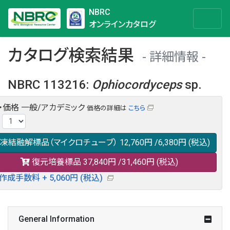
NBRC
オンラインカタログ
カタログ検索結果
詳細情報
NBRC 113216
:
Ophiocordyceps
sp.
・価格
一般/アカデミック
価格の詳細は
こちら
NBRC 113216の情報や関連データは以下のバナー(DBRP)か
:
らご覧ください。
日本語での検索も可能です。
凍結融解標品（マイクロチューブ）
12,760円
/6,380円
(税込)
復元培養標品
37,840円
/31,460円
(税込)
作成手数料 + 5,060円 (税込)
General Information