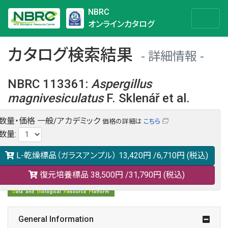
NBRC
オンラインカタログ
カタログ検索結果
詳細情報
NBRC 113361
:
Aspergillus
magnivesiculatus
F. Sklenář et al.
数量・価格
一般/アカデミック
価格の詳細は
こちら
NBRC 113361の情報や関連データは以下のバナー(DBRP)か
数量
:
らご覧ください。
日本語での検索も可能です。
L-乾燥標品（ガラスアンプル）
13,420円
/6,710円
(税込)
復元培養標品
38,500円
/31,790円
(税込)
General Information