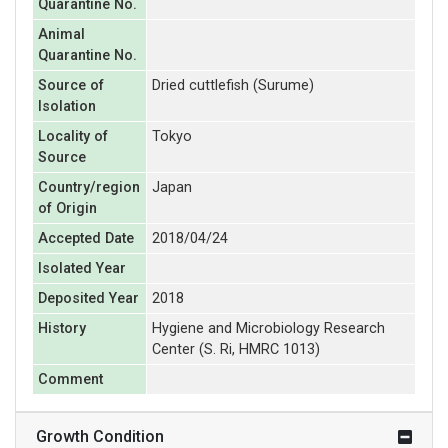
Quarantine No.
Animal
Quarantine No.
Source of
Dried cuttlefish (Surume)
Isolation
Locality of
Tokyo
Source
Country/region
Japan
of Origin
Accepted Date
2018/04/24
Isolated Year
Deposited Year
2018
History
Hygiene and Microbiology Research
Center (S. Ri, HMRC 1013)
Comment
Growth Condition