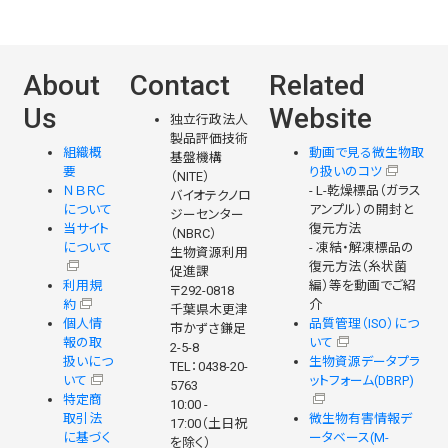
About
Contact
Related
Us
Website
独立行政法人
製品評価技術
組織概
動画で見る微生物取
基盤機構
要
り扱いのコツ
（NITE）
ＮＢＲＣ
- L-乾燥標品（ガラス
バイオテクノロ
について
アンプル）の開封と
ジーセンター
当サイト
復元方法
（NBRC）
について
- 凍結・解凍標品の
生物資源利用
復元方法（糸状菌
促進課
利用規
編）等を動画でご紹
〒292-0818
約
介
千葉県木更津
個人情
品質管理（ISO）につ
市かずさ鎌足
報の取
いて
2-5-8
扱いにつ
生物資源データプラ
TEL：0438-20-
いて
ットフォーム(DBRP)
5763
特定商
10:00 -
取引法
微生物有害情報デ
17:00（土日祝
に基づく
ータベース(M-
を除く）