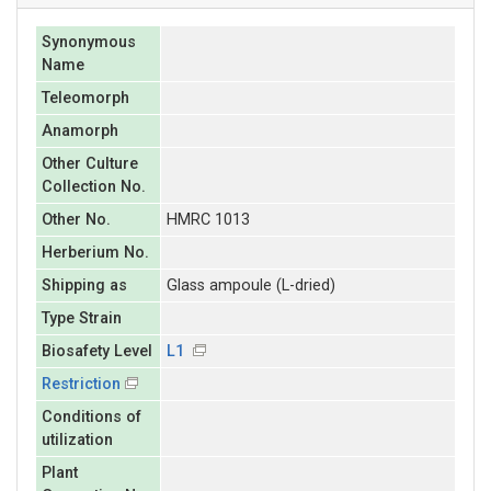
Synonymous
Name
Teleomorph
Anamorph
Other Culture
Collection No.
Other No.
HMRC 1013
Herberium No.
Shipping as
Glass ampoule (L-dried)
Type Strain
Biosafety Level
L1
Restriction
Conditions of
utilization
Plant