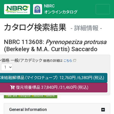
NBRC
オンラインカタログ
カタログ検索結果
詳細情報
NBRC 113608
:
Pyrenopeziza
protrusa
(Berkeley & M.A. Curtis) Saccardo
・価格
一般/アカデミック
価格の詳細は
こちら
NBRC 113608の情報や関連データは以下のバナー(DBRP)か
:
らご覧ください。
日本語での検索も可能です。
凍結融解標品（マイクロチューブ）
12,760円
/6,380円
(税込)
復元培養標品
37,840円
/31,460円
(税込)
General Information