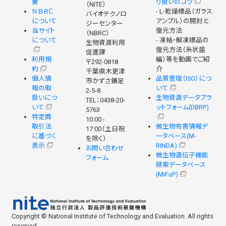
要
り扱いのコツ
（NITE）
ＮＢＲＣ
- L-乾燥標品（ガラス
バイオテクノロ
について
アンプル）の開封と
ジーセンター
当サイト
復元方法
（NBRC）
について
- 凍結・解凍標品の
生物資源利用
復元方法（糸状菌
促進課
利用規
編）等を動画でご紹
〒292-0818
約
介
千葉県木更津
個人情
品質管理（ISO）につ
市かずさ鎌足
報の取
いて
2-5-8
扱いにつ
生物資源データプラ
TEL：0438-20-
いて
ットフォーム(DBRP)
5763
特定商
10:00 -
取引法
微生物有害情報デ
17:00（土日祝
に基づく
ータベース(M-
を除く）
表示
RINDA)
お問い合わせ
微生物遺伝子機能
フォーム
検索データベース
(MiFuP)
Copyright © National Institute of Technology and Evaluation. All rights
reserved.