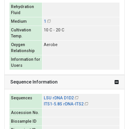
Rehydration
Fluid
Medium
1
Cultivation
10 C - 20 C
Temp.
Oxygen
Aerobe
Relationship
Information for
Users
Sequence Information
Sequences
LSU rDNA D1D2
ITS1-5.8S rDNA-ITS2
Accession No.
Biosample ID