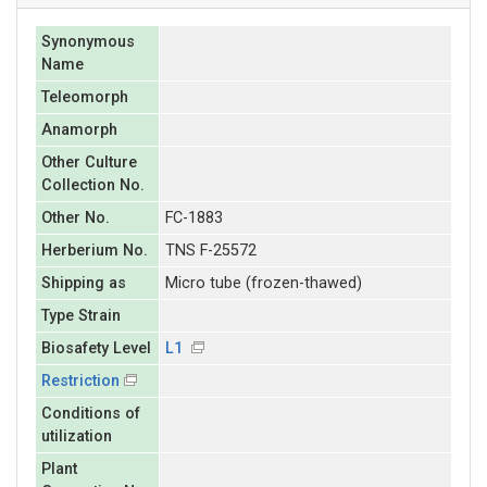
Synonymous
Name
Teleomorph
Anamorph
Other Culture
Collection No.
Other No.
FC-1883
Herberium No.
TNS F-25572
Shipping as
Micro tube (frozen-thawed)
Type Strain
Biosafety Level
L1
Restriction
Conditions of
utilization
Plant