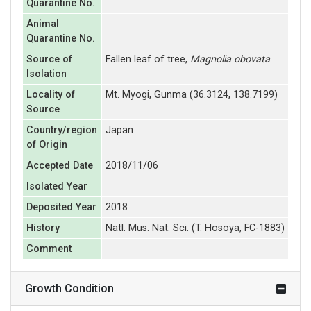
Quarantine No.
Animal
Quarantine No.
Source of
Fallen leaf of tree,
Magnolia obovata
Isolation
Locality of
Mt. Myogi, Gunma (36.3124, 138.7199)
Source
Country/region
Japan
of Origin
Accepted Date
2018/11/06
Isolated Year
Deposited Year
2018
History
Natl. Mus. Nat. Sci. (T. Hosoya, FC-1883)
Comment
Growth Condition