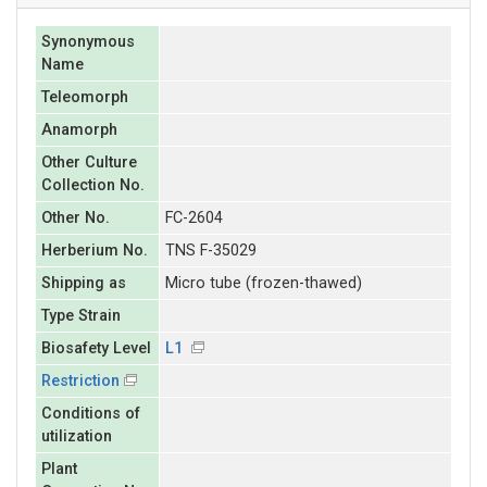
Synonymous
Name
Teleomorph
Anamorph
Other Culture
Collection No.
Other No.
FC-2604
Herberium No.
TNS F-35029
Shipping as
Micro tube (frozen-thawed)
Type Strain
Biosafety Level
L1
Restriction
Conditions of
utilization
Plant