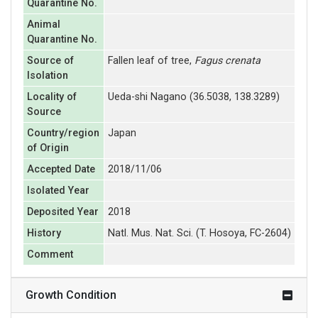
Quarantine No.
Animal
Quarantine No.
Source of
Fallen leaf of tree,
Fagus crenata
Isolation
Locality of
Ueda-shi Nagano (36.5038, 138.3289)
Source
Country/region
Japan
of Origin
Accepted Date
2018/11/06
Isolated Year
Deposited Year
2018
History
Natl. Mus. Nat. Sci. (T. Hosoya, FC-2604)
Comment
Growth Condition