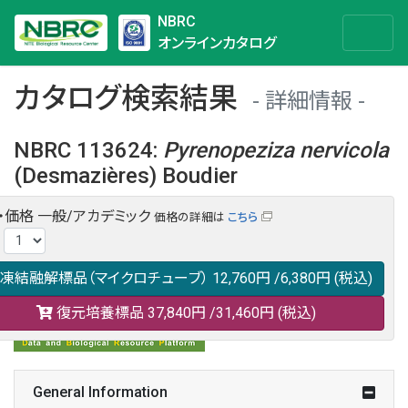
NBRC
オンラインカタログ
カタログ検索結果
詳細情報
NBRC 113624
:
Pyrenopeziza
nervicola
(Desmazières) Boudier
・価格
一般/アカデミック
価格の詳細は
こちら
NBRC 113624の情報や関連データは以下のバナー(DBRP)か
:
らご覧ください。
日本語での検索も可能です。
凍結融解標品（マイクロチューブ）
12,760円
/6,380円
(税込)
復元培養標品
37,840円
/31,460円
(税込)
General Information