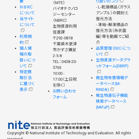
要
り扱いのコツ
（NITE）
ＮＢＲＣ
- L-乾燥標品（ガラス
バイオテクノロ
について
アンプル）の開封と
ジーセンター
当サイト
復元方法
（NBRC）
について
- 凍結・解凍標品の
生物資源利用
復元方法（糸状菌
促進課
利用規
編）等を動画でご紹
〒292-0818
約
介
千葉県木更津
個人情
品質管理（ISO）につ
市かずさ鎌足
報の取
いて
2-5-8
扱いにつ
生物資源データプラ
TEL：0438-20-
いて
ットフォーム(DBRP)
5763
特定商
10:00 -
取引法
微生物有害情報デ
17:00（土日祝
に基づく
ータベース(M-
を除く）
表示
RINDA)
お問い合わせ
微生物遺伝子機能
フォーム
検索データベース
(MiFuP)
Copyright © National Institute of Technology and Evaluation. All rights
reserved.