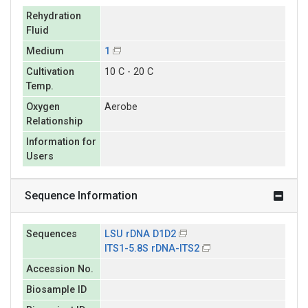
Rehydration
Fluid
Medium
1
Cultivation
10 C - 20 C
Temp.
Oxygen
Aerobe
Relationship
Information for
Users
Sequence Information
Sequences
LSU rDNA D1D2
ITS1-5.8S rDNA-ITS2
Accession No.
Biosample ID