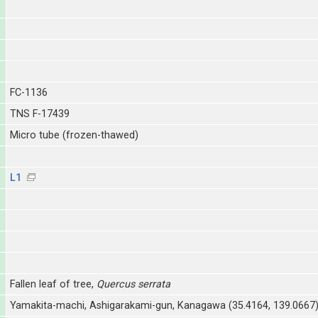
FC-1136
TNS F-17439
Micro tube (frozen-thawed)
L1
Fallen leaf of tree,
Quercus serrata
Yamakita-machi, Ashigarakami-gun, Kanagawa (35.4164, 139.0667