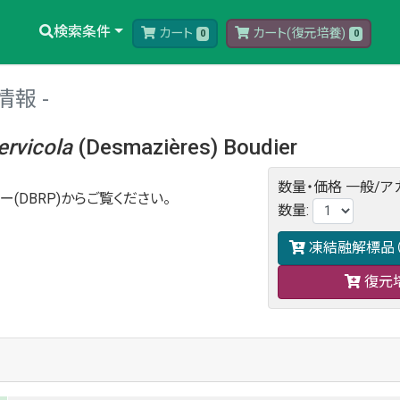
検索条件
カート
カート(復元培養)
0
0
情報
ervicola
(Desmazières) Boudier
数量・価格
一般/ア
ー(DBRP)からご覧ください。
数量
:
凍結融解標品（
復元