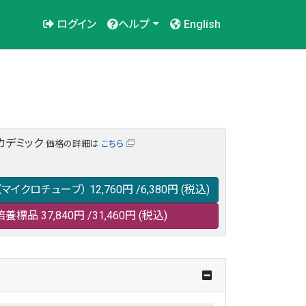
ログイン
ヘルプ
English
カデミック
価格の詳細は
こちら
マイクロチューブ）
12,760円
/6,380円
(税込)
培養標品
37,840円
/31,460円
(税込)