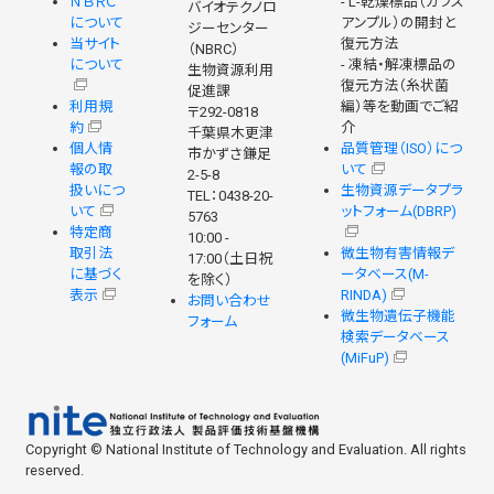
ＮＢＲＣ
- L-乾燥標品（ガラス
バイオテクノロ
について
アンプル）の開封と
ジーセンター
当サイト
復元方法
（NBRC）
について
- 凍結・解凍標品の
生物資源利用
復元方法（糸状菌
促進課
利用規
編）等を動画でご紹
〒292-0818
約
介
千葉県木更津
個人情
品質管理（ISO）につ
市かずさ鎌足
報の取
いて
2-5-8
扱いにつ
生物資源データプラ
TEL：0438-20-
いて
ットフォーム(DBRP)
5763
特定商
10:00 -
取引法
微生物有害情報デ
17:00（土日祝
に基づく
ータベース(M-
を除く）
表示
RINDA)
お問い合わせ
微生物遺伝子機能
フォーム
検索データベース
(MiFuP)
Copyright © National Institute of Technology and Evaluation. All rights
reserved.