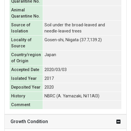
Quarantine No.
Animal
Quarantine No.
Source of
Soil under the broad-leaved and
Isolation
needle-leaved trees
Locality of
Gosen-shi, Niigata (37.7,139.2)
Source
Country/region
Japan
of Origin
Accepted Date
2020/03/03
Isolated Year
2017
Deposited Year
2020
History
NBRC (A. Yamazaki, Ni11Al3)
Comment
Growth Condition