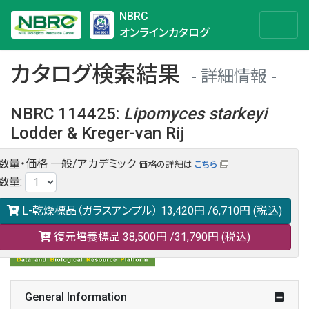
NBRC
オンラインカタログ
カタログ検索結果
詳細情報
NBRC 114425
:
Lipomyces
starkeyi
Lodder & Kreger-van Rij
数量・価格
一般/アカデミック
価格の詳細は
こちら
NBRC 114425の情報や関連データは以下のバナー(DBRP)か
数量
:
らご覧ください。
日本語での検索も可能です。
L-乾燥標品（ガラスアンプル）
13,420円
/6,710円
(税込)
復元培養標品
38,500円
/31,790円
(税込)
General Information