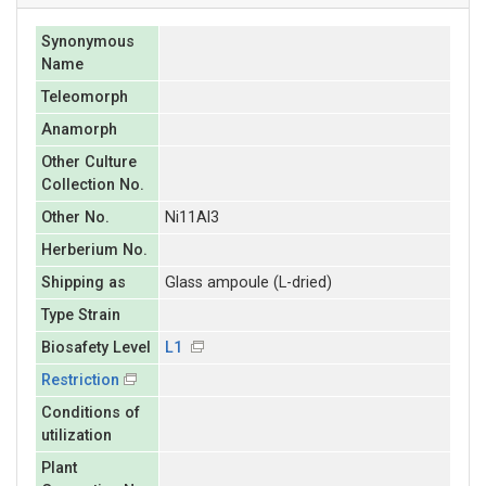
Synonymous
Name
Teleomorph
Anamorph
Other Culture
Collection No.
Other No.
Ni11Al3
Herberium No.
Shipping as
Glass ampoule (L-dried)
Type Strain
Biosafety Level
L1
Restriction
Conditions of
utilization
Plant