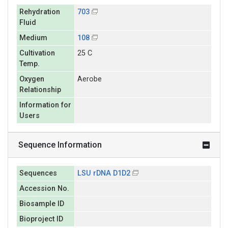
Rehydration
703
Fluid
Medium
108
Cultivation
25 C
Temp.
Oxygen
Aerobe
Relationship
Information for
Users
Sequence Information
Sequences
LSU rDNA D1D2
Accession No.
Biosample ID
Bioproject ID