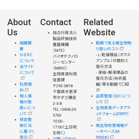
About
Contact
Related
Us
Website
独立行政法人
製品評価技術
組織概
動画で見る微生物取
基盤機構
要
り扱いのコツ
（NITE）
ＮＢＲＣ
- L-乾燥標品（ガラス
バイオテクノロ
について
アンプル）の開封と
ジーセンター
当サイト
復元方法
（NBRC）
について
- 凍結・解凍標品の
生物資源利用
復元方法（糸状菌
促進課
利用規
編）等を動画でご紹
〒292-0818
約
介
千葉県木更津
個人情
品質管理（ISO）につ
市かずさ鎌足
報の取
いて
2-5-8
扱いにつ
生物資源データプラ
TEL：0438-20-
いて
ットフォーム(DBRP)
5763
特定商
10:00 -
取引法
微生物有害情報デ
17:00（土日祝
に基づく
ータベース(M-
を除く）
表示
RINDA)
お問い合わせ