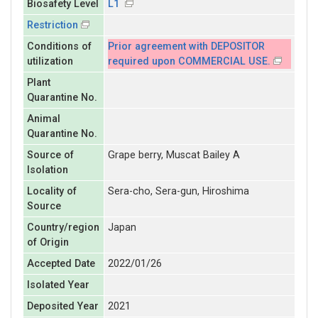
Biosafety Level
L1
Restriction
Conditions of
Prior agreement with DEPOSITOR
utilization
required upon COMMERCIAL USE.
Plant
Quarantine No.
Animal
Quarantine No.
Source of
Grape berry, Muscat Bailey A
Isolation
Locality of
Sera-cho, Sera-gun, Hiroshima
Source
Country/region
Japan
of Origin
Accepted Date
2022/01/26
Isolated Year
Deposited Year
2021