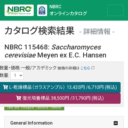
NBRC
オンラインカタログ
カタログ検索結果
詳細情報
NBRC 115468
:
Saccharomyces
cerevisiae
Meyen ex E.C. Hansen
数量・価格
一般/アカデミック
価格の詳細は
こちら
NBRC 115468の情報や関連データは以下のバナー(DBRP)か
数量
:
らご覧ください。
日本語での検索も可能です。
L-乾燥標品（ガラスアンプル）
13,420円
/6,710円
(税込)
復元培養標品
38,500円
/31,790円
(税込)
General Information