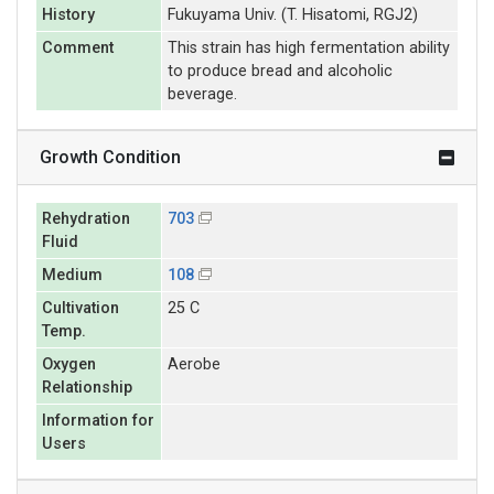
History
Fukuyama Univ. (T. Hisatomi, RGJ2)
Comment
This strain has high fermentation ability
to produce bread and alcoholic
beverage.
Growth Condition
Rehydration
703
Fluid
Medium
108
Cultivation
25 C
Temp.
Oxygen
Aerobe
Relationship
Information for
Users