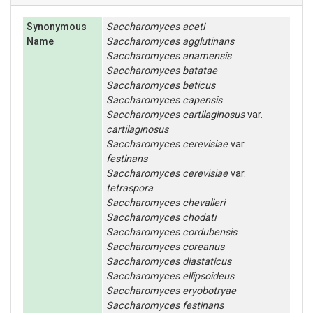
Synonymous
Saccharomyces
aceti
Name
Saccharomyces
agglutinans
Saccharomyces
anamensis
Saccharomyces
batatae
Saccharomyces
beticus
Saccharomyces
capensis
Saccharomyces
cartilaginosus
var.
cartilaginosus
Saccharomyces
cerevisiae
var.
festinans
Saccharomyces
cerevisiae
var.
tetraspora
Saccharomyces
chevalieri
Saccharomyces
chodati
Saccharomyces
cordubensis
Saccharomyces
coreanus
Saccharomyces
diastaticus
Saccharomyces
ellipsoideus
Saccharomyces
eryobotryae
Saccharomyces
festinans