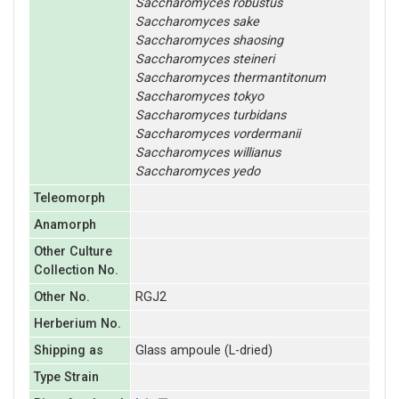
Saccharomyces
robustus
Saccharomyces
sake
Saccharomyces
shaosing
Saccharomyces
steineri
Saccharomyces
thermantitonum
Saccharomyces
tokyo
Saccharomyces
turbidans
Saccharomyces
vordermanii
Saccharomyces
willianus
Saccharomyces
yedo
Teleomorph
Anamorph
Other Culture
Collection No.
Other No.
RGJ2
Herberium No.
Shipping as
Glass ampoule (L-dried)
Type Strain