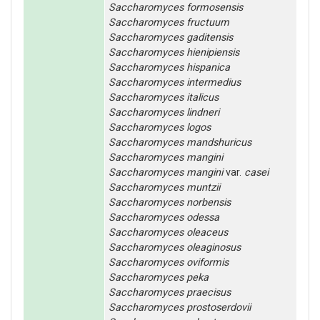
Saccharomyces
formosensis
Saccharomyces
fructuum
Saccharomyces
gaditensis
Saccharomyces
hienipiensis
Saccharomyces
hispanica
Saccharomyces
intermedius
Saccharomyces
italicus
Saccharomyces
lindneri
Saccharomyces
logos
Saccharomyces
mandshuricus
Saccharomyces
mangini
Saccharomyces
mangini
var.
casei
Saccharomyces
muntzii
Saccharomyces
norbensis
Saccharomyces
odessa
Saccharomyces
oleaceus
Saccharomyces
oleaginosus
Saccharomyces
oviformis
Saccharomyces
peka
Saccharomyces
praecisus
Saccharomyces
prostoserdovii