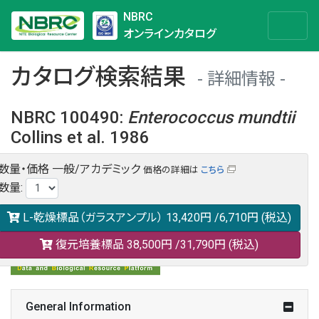
NBRC
オンラインカタログ
カタログ検索結果
詳細情報
NBRC 100490
:
Enterococcus
mundtii
Collins et al. 1986
数量・価格
一般/アカデミック
価格の詳細は
こちら
NBRC 100490の情報や関連データは以下のバナー(DBRP)か
数量
:
らご覧ください。
日本語での検索も可能です。
L-乾燥標品（ガラスアンプル）
13,420円
/6,710円
(税込)
復元培養標品
38,500円
/31,790円
(税込)
General Information