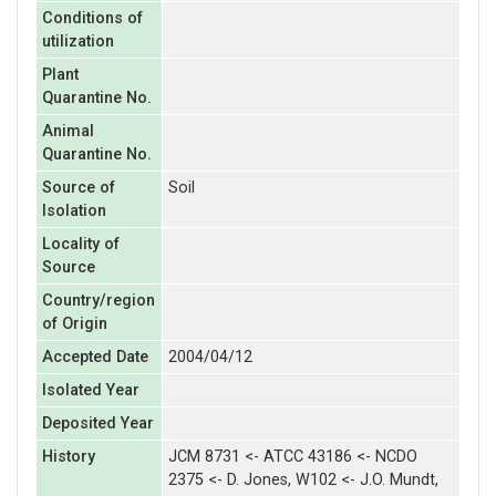
Conditions of
utilization
Plant
Quarantine No.
Animal
Quarantine No.
Source of
Soil
Isolation
Locality of
Source
Country/region
of Origin
Accepted Date
2004/04/12
Isolated Year
Deposited Year
History
JCM 8731 <- ATCC 43186 <- NCDO
2375 <- D. Jones, W102 <- J.O. Mundt,