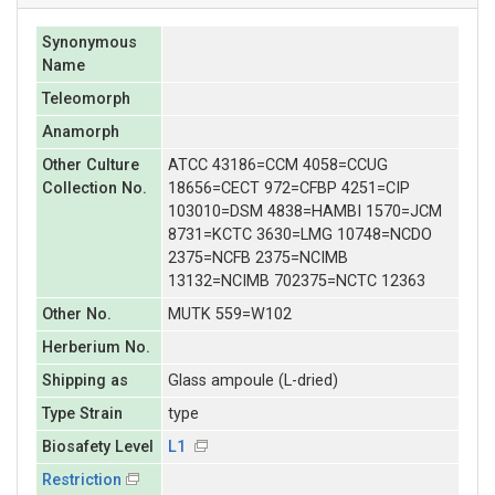
Synonymous
Name
Teleomorph
Anamorph
Other Culture
ATCC 43186=CCM 4058=CCUG
Collection No.
18656=CECT 972=CFBP 4251=CIP
103010=DSM 4838=HAMBI 1570=JCM
8731=KCTC 3630=LMG 10748=NCDO
2375=NCFB 2375=NCIMB
13132=NCIMB 702375=NCTC 12363
Other No.
MUTK 559=W102
Herberium No.
Shipping as
Glass ampoule (L-dried)
Type Strain
type
Biosafety Level
L1
Restriction