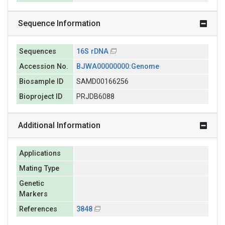
Sequence Information
Sequences
16S rDNA
Accession No.
BJWA00000000:Genome
Biosample ID
SAMD00166256
Bioproject ID
PRJDB6088
Additional Information
Applications
Mating Type
Genetic
Markers
References
3848