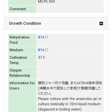
MUTK 559
Comment
Growth Condition
Rehydration
814
Fluid
Medium
814
Cultivation
37 C
Temp.
Oxygen
Relationship
Information for
嫌気ジャー内で培養、または10ml液体培地
Users
(沸騰水中で脱気して使用)で静置培養して
ください。
Please culture with the anaerobic jar or
culture statically in 10ml liquid medium
(degassed in boiling water).