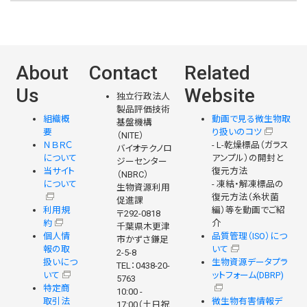
About
Contact
Related
Us
Website
独立行政法人
製品評価技術
組織概
動画で見る微生物取
基盤機構
要
り扱いのコツ
（NITE）
ＮＢＲＣ
- L-乾燥標品（ガラス
バイオテクノロ
について
アンプル）の開封と
ジーセンター
当サイト
復元方法
（NBRC）
について
- 凍結・解凍標品の
生物資源利用
復元方法（糸状菌
促進課
利用規
編）等を動画でご紹
〒292-0818
約
介
千葉県木更津
個人情
品質管理（ISO）につ
市かずさ鎌足
報の取
いて
2-5-8
扱いにつ
生物資源データプラ
TEL：0438-20-
いて
ットフォーム(DBRP)
5763
特定商
10:00 -
取引法
微生物有害情報デ
17:00（土日祝