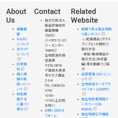
About
Contact
Related
Us
Website
独立行政法人
製品評価技術
組織概
動画で見る微生物取
基盤機構
要
り扱いのコツ
（NITE）
ＮＢＲＣ
- L-乾燥標品（ガラス
バイオテクノロ
について
アンプル）の開封と
ジーセンター
当サイト
復元方法
（NBRC）
について
- 凍結・解凍標品の
生物資源利用
復元方法（糸状菌
促進課
利用規
編）等を動画でご紹
〒292-0818
約
介
千葉県木更津
個人情
品質管理（ISO）につ
市かずさ鎌足
報の取
いて
2-5-8
扱いにつ
生物資源データプラ
TEL：0438-20-
いて
ットフォーム(DBRP)
5763
特定商
10:00 -
取引法
微生物有害情報デ
17:00（土日祝
に基づく
ータベース(M-
を除く）
表示
RINDA)
お問い合わせ
微生物遺伝子機能
フォーム