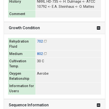
History
NRRL HD-735 <- H. Dulmage <- ATCC
10792 <- E.A. Steinhaus <- O. Mattes
Comment
Growth Condition
Rehydration
702
Fluid
Medium
802
Cultivation
30 C
Temp.
Oxygen
Aerobe
Relationship
Information for
Users
Sequence Information