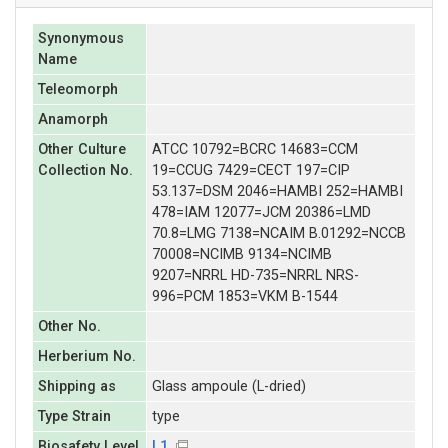
Synonymous
Name
Teleomorph
Anamorph
Other Culture
ATCC 10792=BCRC 14683=CCM
Collection No.
19=CCUG 7429=CECT 197=CIP
53.137=DSM 2046=HAMBI 252=HAMBI
478=IAM 12077=JCM 20386=LMD
70.8=LMG 7138=NCAIM B.01292=NCCB
70008=NCIMB 9134=NCIMB
9207=NRRL HD-735=NRRL NRS-
996=PCM 1853=VKM B-1544
Other No.
Herberium No.
Shipping as
Glass ampoule (L-dried)
Type Strain
type
Biosafety Level
L1