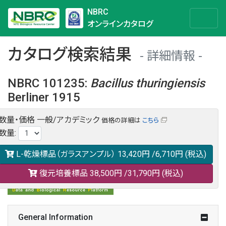
NBRC
オンラインカタログ
カタログ検索結果
詳細情報
NBRC 101235
:
Bacillus
thuringiensis
Berliner 1915
数量・価格
一般/アカデミック
価格の詳細は
こちら
NBRC 101235の情報や関連データは以下のバナー(DBRP)か
数量
:
らご覧ください。
日本語での検索も可能です。
L-乾燥標品（ガラスアンプル）
13,420円
/6,710円
(税込)
復元培養標品
38,500円
/31,790円
(税込)
General Information