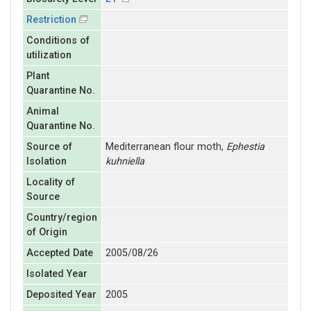
Restriction
Conditions of
utilization
Plant
Quarantine No.
Animal
Quarantine No.
Source of
Mediterranean flour moth,
Ephestia
Isolation
kuhniella
Locality of
Source
Country/region
of Origin
Accepted Date
2005/08/26
Isolated Year
Deposited Year
2005