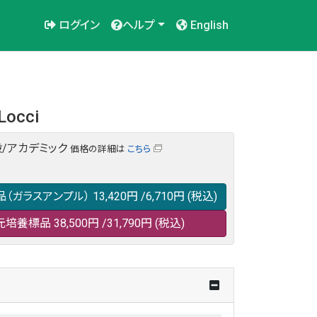
ログイン
ヘルプ
English
 Locci
/アカデミック
価格の詳細は
こちら
品（ガラスアンプル）
13,420円
/6,710円
(税込)
元培養標品
38,500円
/31,790円
(税込)