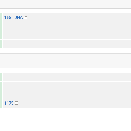
16S rDNA
1175