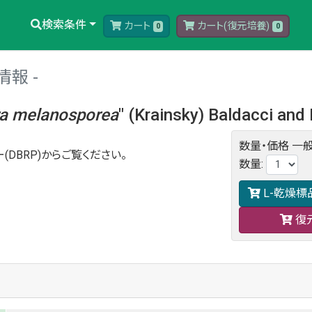
検索条件
カート
カート(復元培養)
0
0
情報
a
melanosporea
" (Krainsky) Baldacci and
数量・価格
一般
(DBRP)からご覧ください。
数量
:
L-乾燥標
復