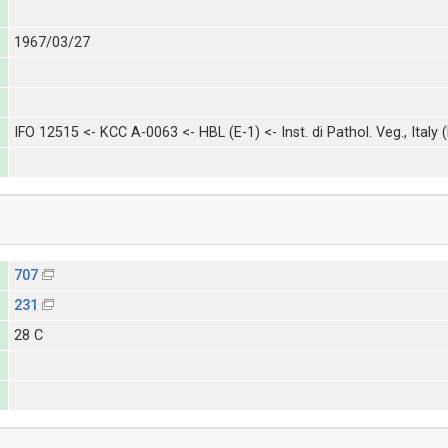
1967/03/27
IFO 12515 <- KCC A-0063 <- HBL (E-1) <- Inst. di Pathol. Veg., Italy 
707
231
28 C