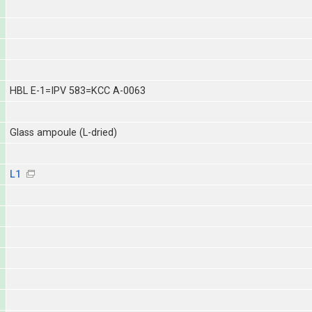
HBL E-1=IPV 583=KCC A-0063
Glass ampoule (L-dried)
L1