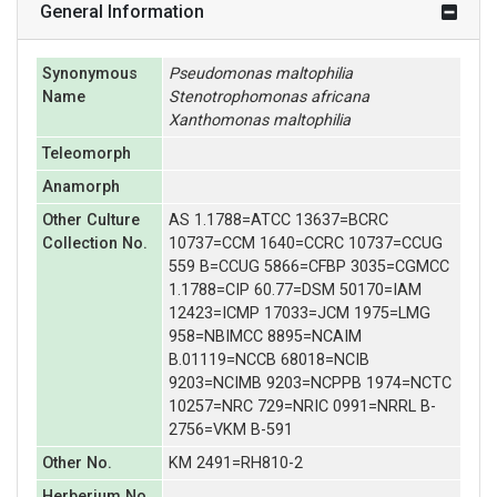
General Information
Synonymous
Pseudomonas
maltophilia
Name
Stenotrophomonas
africana
Xanthomonas
maltophilia
Teleomorph
Anamorph
Other Culture
AS 1.1788=ATCC 13637=BCRC
Collection No.
10737=CCM 1640=CCRC 10737=CCUG
559 B=CCUG 5866=CFBP 3035=CGMCC
1.1788=CIP 60.77=DSM 50170=IAM
12423=ICMP 17033=JCM 1975=LMG
958=NBIMCC 8895=NCAIM
B.01119=NCCB 68018=NCIB
9203=NCIMB 9203=NCPPB 1974=NCTC
10257=NRC 729=NRIC 0991=NRRL B-
2756=VKM B-591
Other No.
KM 2491=RH810-2
Herberium No.