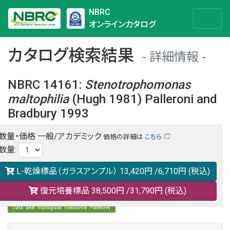
NBRC
オンラインカタログ
カタログ検索結果
詳細情報
NBRC 14161
:
Stenotrophomonas
maltophilia
(Hugh 1981) Palleroni and
Bradbury 1993
数量・価格
一般/アカデミック
価格の詳細は
こちら
NBRC 14161の情報や関連データは以下のバナー(DBRP)か
数量
:
らご覧ください。
日本語での検索も可能です。
L-乾燥標品（ガラスアンプル）
13,420円
/6,710円
(税込)
復元培養標品
38,500円
/31,790円
(税込)