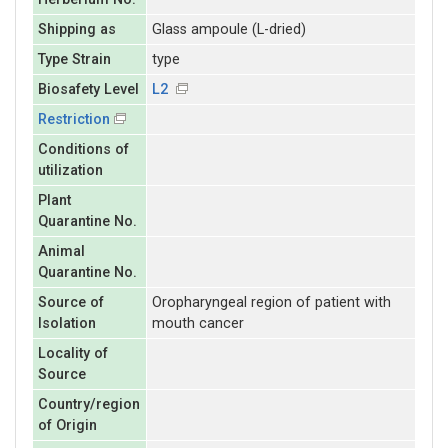
Shipping as
Glass ampoule (L-dried)
Type Strain
type
Biosafety Level
L2
Restriction
Conditions of
utilization
Plant
Quarantine No.
Animal
Quarantine No.
Source of
Oropharyngeal region of patient with
Isolation
mouth cancer
Locality of
Source
Country/region
of Origin