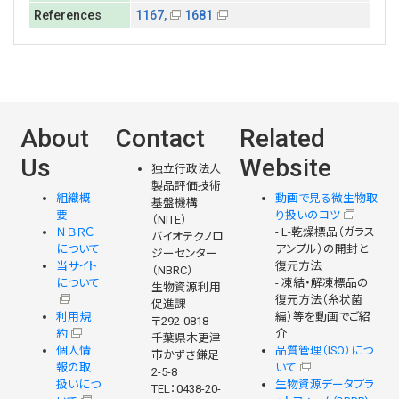
References
1167,
1681
About
Contact
Related
Us
Website
独立行政法人
製品評価技術
組織概
動画で見る微生物取
基盤機構
要
り扱いのコツ
（NITE）
ＮＢＲＣ
- L-乾燥標品（ガラス
バイオテクノロ
について
アンプル）の開封と
ジーセンター
当サイト
復元方法
（NBRC）
について
- 凍結・解凍標品の
生物資源利用
復元方法（糸状菌
促進課
利用規
編）等を動画でご紹
〒292-0818
約
介
千葉県木更津
個人情
品質管理（ISO）につ
市かずさ鎌足
報の取
いて
2-5-8
扱いにつ
生物資源データプラ
TEL：0438-20-