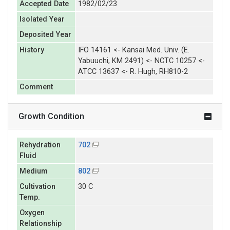
Accepted Date
1982/02/23
Isolated Year
Deposited Year
History
IFO 14161 <- Kansai Med. Univ. (E.
Yabuuchi, KM 2491) <- NCTC 10257 <-
ATCC 13637 <- R. Hugh, RH810-2
Comment
Growth Condition
Rehydration
702
Fluid
Medium
802
Cultivation
30 C
Temp.
Oxygen
Relationship