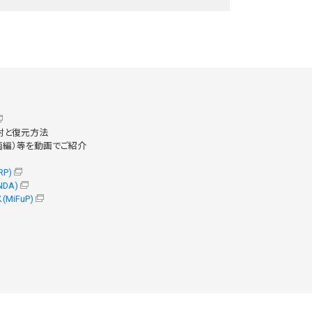
開封と復元方法
菌編）等を動画でご紹介
P)
DA)
iFuP)