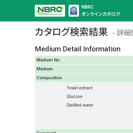
NBRC
オンラインカタログ
カタログ検索結果
詳細
Medium Detail Information
Medium No.
Medium
Composition
Yeast extract
Glucose
Distilled water