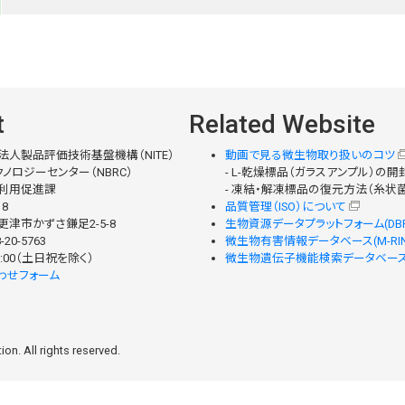
t
Related Website
法人製品評価技術基盤機構（NITE）
動画で見る微生物取り扱いのコツ
ノロジーセンター（NBRC）
- L-乾燥標品（ガラスアンプル）の
利用促進課
- 凍結・解凍標品の復元方法（糸状
18
品質管理（ISO）について
津市かずさ鎌足2-5-8
生物資源データプラットフォーム(DBR
-20-5763
微生物有害情報データベース(M-RIN
 17:00（土日祝を除く）
微生物遺伝子機能検索データベース(M
わせフォーム
on. All rights reserved.