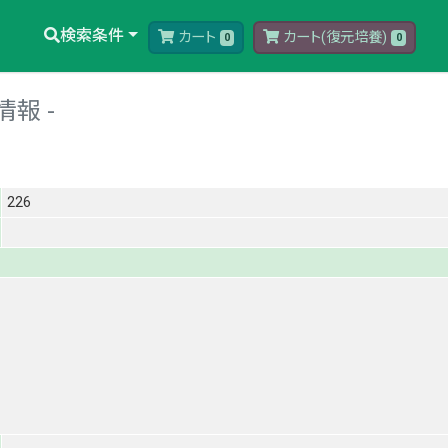
検索条件
カート
カート(復元培養)
0
0
情報
226