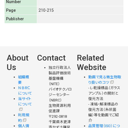
Number
Page
210-215
Publisher
About
Contact
Related
Us
Website
独立行政法人
製品評価技術
組織概
動画で見る微生物取
基盤機構
要
り扱いのコツ
（NITE）
ＮＢＲＣ
- L-乾燥標品（ガラス
バイオテクノロ
について
アンプル）の開封と
ジーセンター
当サイト
復元方法
（NBRC）
について
- 凍結・解凍標品の
生物資源利用
復元方法（糸状菌
促進課
利用規
編）等を動画でご紹
〒292-0818
約
介
千葉県木更津
個人情
品質管理（ISO）につ
市かずさ鎌足