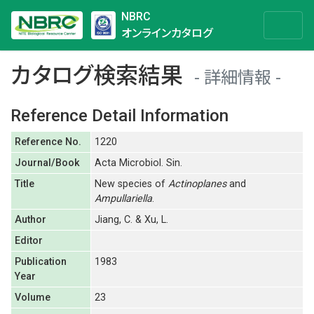
NBRC
オンラインカタログ
カタログ検索結果
詳細情報
Reference Detail Information
Reference No.
1220
Journal/Book
Acta Microbiol. Sin.
Title
New species of
Actinoplanes
and
Ampullariella
.
Author
Jiang, C. & Xu, L.
Editor
Publication
1983
Year
Volume
23