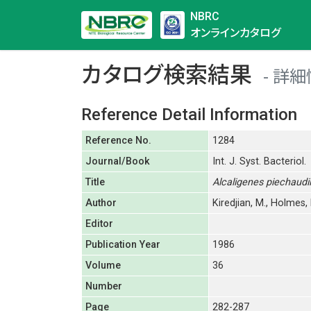
NBRC
オンラインカタログ
カタログ検索結果
詳細
Reference Detail Information
Reference No.
1284
Journal/Book
Int. J. Syst. Bacteriol.
Title
Alcaligenes piechaudii
Author
Kiredjian, M., Holmes, B
Editor
Publication Year
1986
Volume
36
Number
Page
282-287