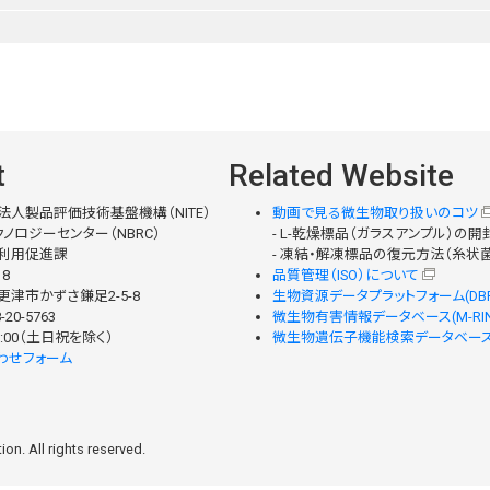
t
Related Website
法人製品評価技術基盤機構（NITE）
動画で見る微生物取り扱いのコツ
ノロジーセンター（NBRC）
- L-乾燥標品（ガラスアンプル）の
利用促進課
- 凍結・解凍標品の復元方法（糸状
18
品質管理（ISO）について
津市かずさ鎌足2-5-8
生物資源データプラットフォーム(DBR
-20-5763
微生物有害情報データベース(M-RIN
 17:00（土日祝を除く）
微生物遺伝子機能検索データベース(M
わせフォーム
on. All rights reserved.