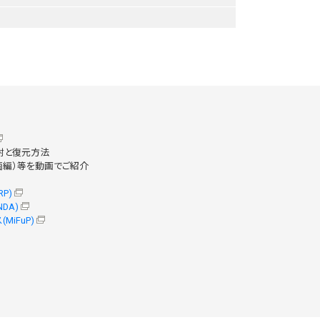
開封と復元方法
菌編）等を動画でご紹介
P)
DA)
iFuP)