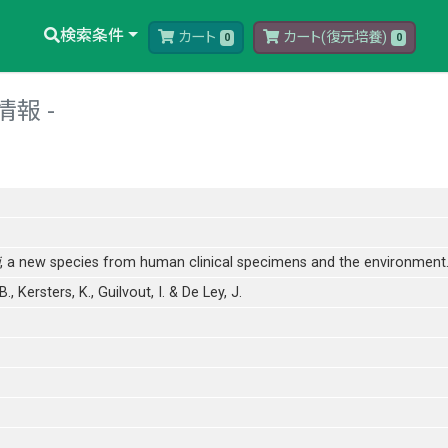
検索条件
カート
カート(復元培養)
0
0
情報
, a new species from human clinical specimens and the environment
., Kersters, K., Guilvout, I. & De Ley, J.