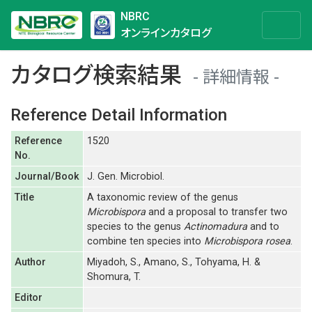
NBRC
オンラインカタログ
カタログ検索結果
詳細情報
Reference Detail Information
Reference
1520
No.
Journal/Book
J. Gen. Microbiol.
Title
A taxonomic review of the genus
Microbispora
and a proposal to transfer two
species to the genus
Actinomadura
and to
combine ten species into
Microbispora rosea
.
Author
Miyadoh, S., Amano, S., Tohyama, H. &
Shomura, T.
Editor