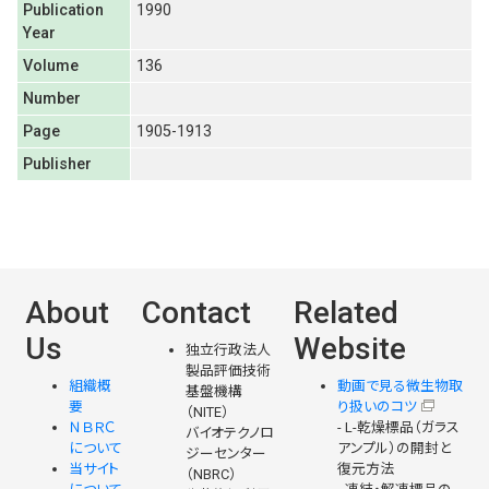
Publication
1990
Year
Volume
136
Number
Page
1905-1913
Publisher
About
Contact
Related
Us
Website
独立行政法人
製品評価技術
組織概
動画で見る微生物取
基盤機構
要
り扱いのコツ
（NITE）
ＮＢＲＣ
- L-乾燥標品（ガラス
バイオテクノロ
について
アンプル）の開封と
ジーセンター
当サイト
復元方法
（NBRC）