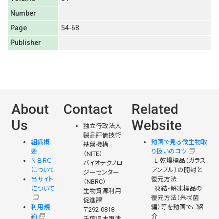
Number
Page
54-68
Publisher
About
Contact
Related
Us
Website
独立行政法人
製品評価技術
組織概
動画で見る微生物取
基盤機構
要
り扱いのコツ
（NITE）
ＮＢＲＣ
- L-乾燥標品（ガラス
バイオテクノロ
について
アンプル）の開封と
ジーセンター
当サイト
復元方法
（NBRC）
について
- 凍結・解凍標品の
生物資源利用
復元方法（糸状菌
促進課
利用規
編）等を動画でご紹
〒292-0818
約
介
千葉県木更津