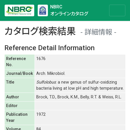
NBRC
オンラインカタログ
カタログ検索結果
詳細情報
Reference Detail Information
Reference
1676
No.
Journal/Book
Arch. Mikrobiol.
Title
Sulfolobus
: a new genus of sulfur-oxidizing
bacteria living at low pH and high temperature.
Author
Brock, T.D., Brock, K.M., Belly, R.T. & Weiss, R.L.
Editor
Publication
1972
Year
Volume
84