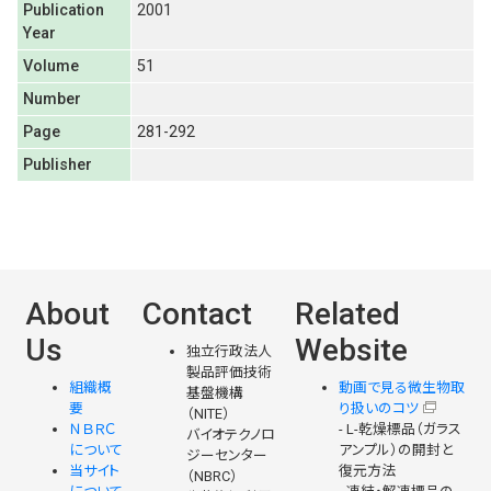
Publication
2001
Year
Volume
51
Number
Page
281-292
Publisher
About
Contact
Related
Us
Website
独立行政法人
製品評価技術
組織概
動画で見る微生物取
基盤機構
要
り扱いのコツ
（NITE）
ＮＢＲＣ
- L-乾燥標品（ガラス
バイオテクノロ
について
アンプル）の開封と
ジーセンター
当サイト
復元方法
（NBRC）