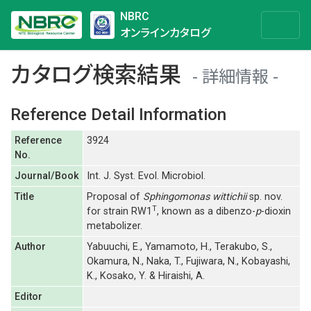
NBRC
オンラインカタログ
カタログ検索結果
詳細情報
Reference Detail Information
Reference
3924
No.
Journal/Book
Int. J. Syst. Evol. Microbiol.
Title
Proposal of
Sphingomonas wittichii
sp. nov.
T
for strain RW1
, known as a dibenzo-
p
-dioxin
metabolizer.
Author
Yabuuchi, E., Yamamoto, H., Terakubo, S.,
Okamura, N., Naka, T., Fujiwara, N., Kobayashi,
K., Kosako, Y. & Hiraishi, A.
Editor