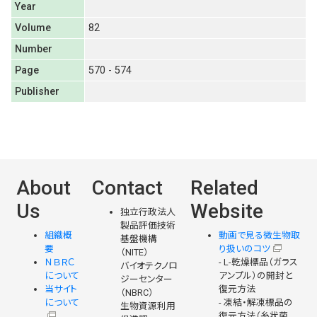
Year
Volume
82
Number
Page
570 - 574
Publisher
About
Contact
Related
Us
Website
独立行政法人
製品評価技術
組織概
動画で見る微生物取
基盤機構
要
り扱いのコツ
（NITE）
ＮＢＲＣ
- L-乾燥標品（ガラス
バイオテクノロ
について
アンプル）の開封と
ジーセンター
当サイト
復元方法
（NBRC）
について
- 凍結・解凍標品の
生物資源利用
復元方法（糸状菌