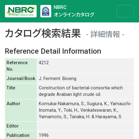
NBRC
オンラインカタログ
カタログ検索結果
詳細情報
Reference Detail Information
Reference
4212
No.
Journal/Book
J. Ferment. Bioeng.
Title
Construction of bacterial consortia which
degrade Arabian light crude oil.
Author
Komukai-Nakamura, S., Sugiura, K., Yamauchi-
Inomata, Y., Toki, H., Venkateswaran, K.,
Yamamoto, S., Tanaka, H. & Harayama, S.
Editor
Publication
1996