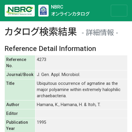
NBRC
オンラインカタログ
カタログ検索結果
詳細情報
Reference Detail Information
Reference
4273
No.
Journal/Book
J. Gen. Appl. Microbiol.
Title
Ubiquitous occurrence of agmatine as the
major polyamine within extremely halophilic
archaebacteria.
Author
Hamana, K., Hamana, H. & Itoh, T.
Editor
Publication
1995
Year