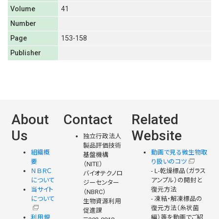
Volume
41
Number
Page
153-158
Publisher
About
Contact
Related
Us
Website
独立行政法人
製品評価技術
組織概
動画で見る微生物取
基盤機構
要
り扱いのコツ
（NITE）
ＮＢＲＣ
- L-乾燥標品（ガラス
バイオテクノロ
について
アンプル）の開封と
ジーセンター
当サイト
復元方法
（NBRC）
について
- 凍結・解凍標品の
生物資源利用
復元方法（糸状菌
促進課
利用規
編）等を動画でご紹