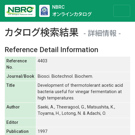
NBRC
オンラインカタログ
カタログ検索結果
詳細情報
Reference Detail Information
Reference
4403
No.
Journal/Book
Biosci. Biotechnol. Biochem.
Title
Development of thermotolerant acetic acid
bacteria useful for vinegar fermentation at
high temperatures.
Author
Saeki, A., Theeragool, G., Matsushita, K.,
Toyama, H., Lotong, N. & Adachi, O.
Editor
Publication
1997