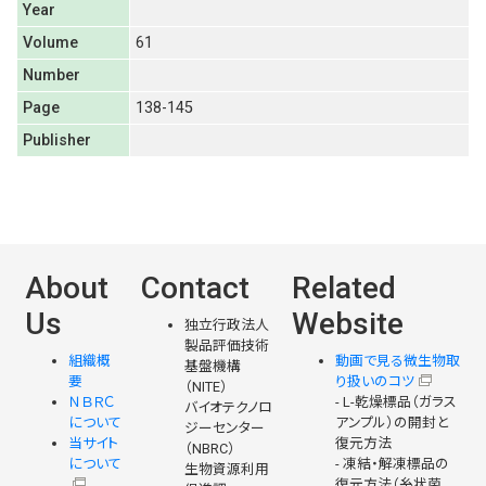
Year
Volume
61
Number
Page
138-145
Publisher
About
Contact
Related
Us
Website
独立行政法人
製品評価技術
組織概
動画で見る微生物取
基盤機構
要
り扱いのコツ
（NITE）
ＮＢＲＣ
- L-乾燥標品（ガラス
バイオテクノロ
について
アンプル）の開封と
ジーセンター
当サイト
復元方法
（NBRC）
について
- 凍結・解凍標品の
生物資源利用
復元方法（糸状菌