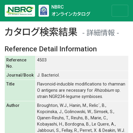
NBRC
オンラインカタログ
カタログ検索結果
詳細情報
Reference Detail Information
Reference
4503
No.
Journal/Book
J. Bacteriol.
Title
Flavonoid-inducible modifications to rhamnan
O antigens are necessary for
Rhizobium
sp.
strain NGR234-legume symbioses.
Author
Broughton, W.J., Hanin, M., Relic´, B.,
Kopcinska, J., Golinowski, W., Simsek, S.,
Ojanen-Reuhs, T., Reuhs, B., Marie, C.,
Kobayashi, H., Bordogna, B., Le Quere, A.,
Jabbouri, S., Fellay, R., Perret, X. & Deakin, W.J.