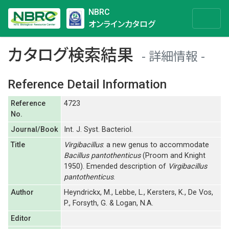
NBRC
オンラインカタログ
カタログ検索結果
詳細情報
Reference Detail Information
Reference
4723
No.
Journal/Book
Int. J. Syst. Bacteriol.
Title
Virgibacillus
: a new genus to accommodate
Bacillus pantothenticus
(Proom and Knight
1950). Emended description of
Virgibacillus
pantothenticus
.
Author
Heyndrickx, M., Lebbe, L., Kersters, K., De Vos,
P., Forsyth, G. & Logan, N.A.
Editor