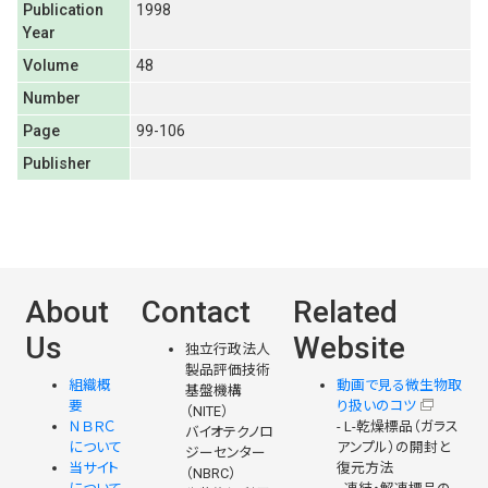
Publication
1998
Year
Volume
48
Number
Page
99-106
Publisher
About
Contact
Related
Us
Website
独立行政法人
製品評価技術
組織概
動画で見る微生物取
基盤機構
要
り扱いのコツ
（NITE）
ＮＢＲＣ
- L-乾燥標品（ガラス
バイオテクノロ
について
アンプル）の開封と
ジーセンター
当サイト
復元方法
（NBRC）