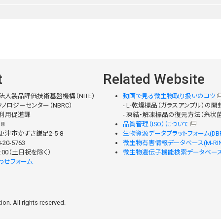
t
Related Website
法人製品評価技術基盤機構（NITE）
動画で見る微生物取り扱いのコツ
ノロジーセンター（NBRC）
- L-乾燥標品（ガラスアンプル）の
利用促進課
- 凍結・解凍標品の復元方法（糸状
18
品質管理（ISO）について
津市かずさ鎌足2-5-8
生物資源データプラットフォーム(DBR
-20-5763
微生物有害情報データベース(M-RIN
 17:00（土日祝を除く）
微生物遺伝子機能検索データベース(M
わせフォーム
on. All rights reserved.