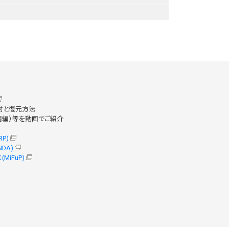
開封と復元方法
菌編）等を動画でご紹介
P)
DA)
iFuP)