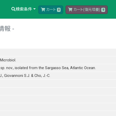
検索条件
カート
カート(復元培養)
0
0
情報
 Microbiol.
sp. nov., isolated from the Sargasso Sea, Atlantic Ocean.
J., Giovannoni S.J. & Cho, J.-C.