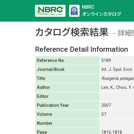
NBRC
オンラインカタログ
カタログ検索結果
詳細
Reference Detail Information
Reference No.
5189
Journal/Book
Int. J. Syst. Evol.
Title
Ruegeria pelagia
Author
Lee, K., Choo, Y.-
Editor
Publication Year
2007
Volume
57
Number
Page
1815-1818