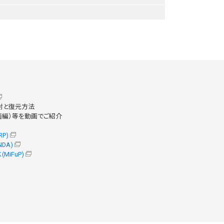
開封と復元方法
菌編）等を動画でご紹介
P)
DA)
iFuP)