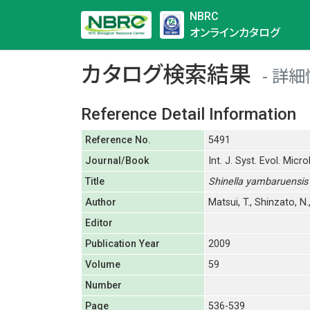
NBRC
オンラインカタログ
カタログ検索結果
詳細
Reference Detail Information
Reference No.
5491
Journal/Book
Int. J. Syst. Evol. Micro
Title
Shinella yambaruensis
Author
Matsui, T., Shinzato, N
Editor
Publication Year
2009
Volume
59
Number
Page
536-539