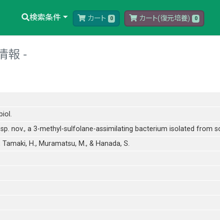
検索条件
カート
カート(復元培養)
0
0
情報
biol.
sp. nov., a 3-methyl-sulfolane-assimilating bacterium isolated from so
., Tamaki, H., Muramatsu, M., & Hanada, S.