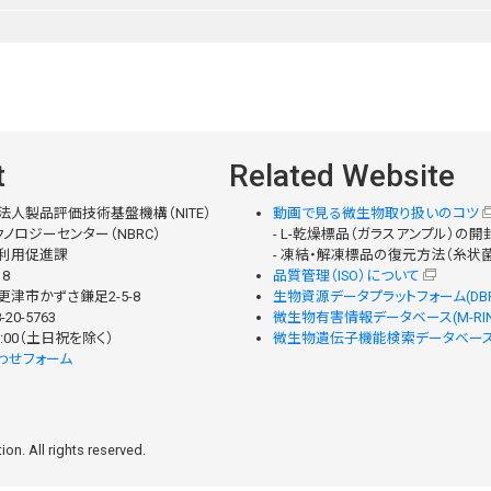
t
Related Website
法人製品評価技術基盤機構（NITE）
動画で見る微生物取り扱いのコツ
ノロジーセンター（NBRC）
- L-乾燥標品（ガラスアンプル）の
利用促進課
- 凍結・解凍標品の復元方法（糸状
18
品質管理（ISO）について
津市かずさ鎌足2-5-8
生物資源データプラットフォーム(DBR
-20-5763
微生物有害情報データベース(M-RIN
 17:00（土日祝を除く）
微生物遺伝子機能検索データベース(M
わせフォーム
on. All rights reserved.