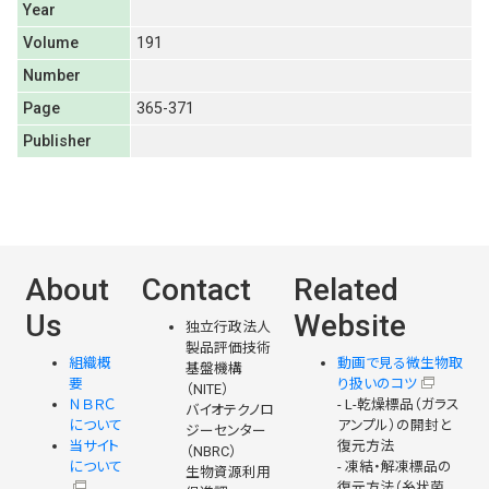
Year
Volume
191
Number
Page
365-371
Publisher
About
Contact
Related
Us
Website
独立行政法人
製品評価技術
組織概
動画で見る微生物取
基盤機構
要
り扱いのコツ
（NITE）
ＮＢＲＣ
- L-乾燥標品（ガラス
バイオテクノロ
について
アンプル）の開封と
ジーセンター
当サイト
復元方法
（NBRC）
について
- 凍結・解凍標品の
生物資源利用
復元方法（糸状菌