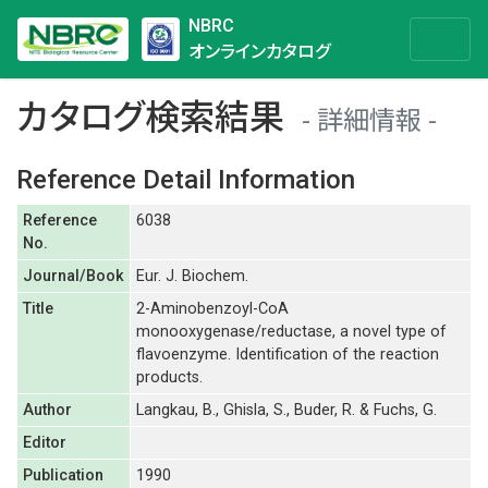
NBRC
オンラインカタログ
カタログ検索結果
詳細情報
Reference Detail Information
Reference
6038
No.
Journal/Book
Eur. J. Biochem.
Title
2-Aminobenzoyl-CoA
monooxygenase/reductase, a novel type of
flavoenzyme. Identification of the reaction
products.
Author
Langkau, B., Ghisla, S., Buder, R. & Fuchs, G.
Editor
Publication
1990