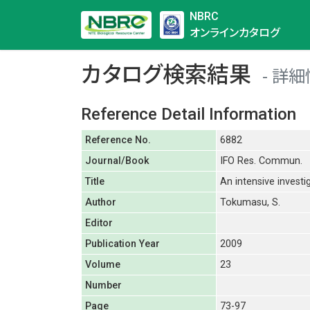
NBRC
オンラインカタログ
カタログ検索結果
詳細
Reference Detail Information
Reference No.
6882
Journal/Book
IFO Res. Commun.
Title
An intensive investi
Author
Tokumasu, S.
Editor
Publication Year
2009
Volume
23
Number
Page
73-97