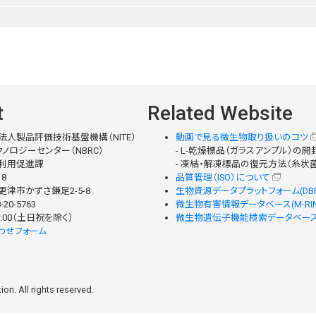
t
Related Website
法人製品評価技術基盤機構（NITE）
動画で見る微生物取り扱いのコツ
ノロジーセンター（NBRC）
- L-乾燥標品（ガラスアンプル）の
利用促進課
- 凍結・解凍標品の復元方法（糸状
18
品質管理（ISO）について
津市かずさ鎌足2-5-8
生物資源データプラットフォーム(DBR
-20-5763
微生物有害情報データベース(M-RIN
 17:00（土日祝を除く）
微生物遺伝子機能検索データベース(M
わせフォーム
on. All rights reserved.