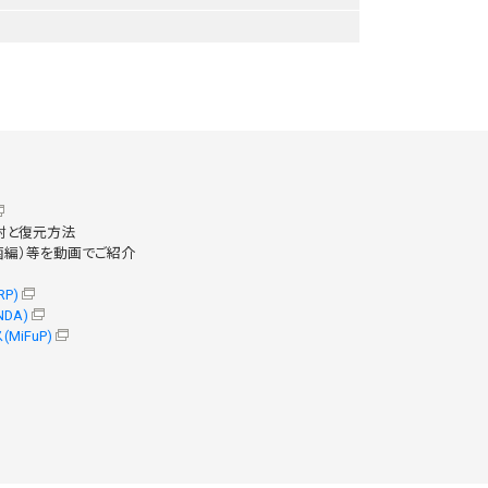
開封と復元方法
菌編）等を動画でご紹介
P)
DA)
iFuP)