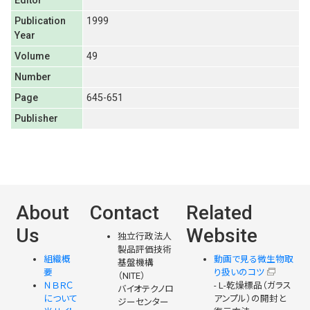
Editor
Publication
1999
Year
Volume
49
Number
Page
645-651
Publisher
About
Contact
Related
Us
Website
独立行政法人
製品評価技術
組織概
動画で見る微生物取
基盤機構
要
り扱いのコツ
（NITE）
ＮＢＲＣ
- L-乾燥標品（ガラス
バイオテクノロ
について
アンプル）の開封と
ジーセンター