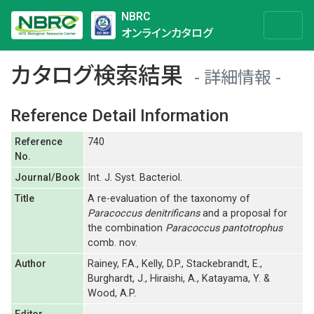
NBRC
オンラインカタログ
カタログ検索結果
詳細情報
Reference Detail Information
Reference
740
No.
Journal/Book
Int. J. Syst. Bacteriol.
Title
A re-evaluation of the taxonomy of
Paracoccus denitrificans
and a proposal for
the combination
Paracoccus pantotrophus
comb. nov.
Author
Rainey, F.A., Kelly, D.P., Stackebrandt, E.,
Burghardt, J., Hiraishi, A., Katayama, Y. &
Wood, A.P.