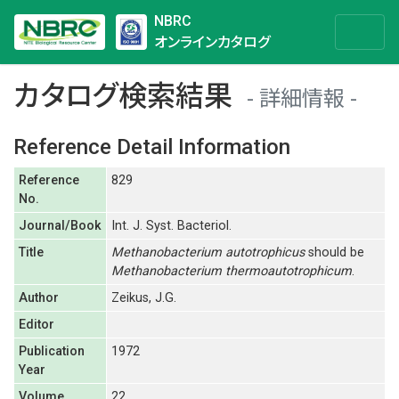
NBRC
オンラインカタログ
カタログ検索結果
詳細情報
Reference Detail Information
Reference
829
No.
Journal/Book
Int. J. Syst. Bacteriol.
Title
Methanobacterium autotrophicus
should be
Methanobacterium thermoautotrophicum
.
Author
Zeikus, J.G.
Editor
Publication
1972
Year
Volume
22