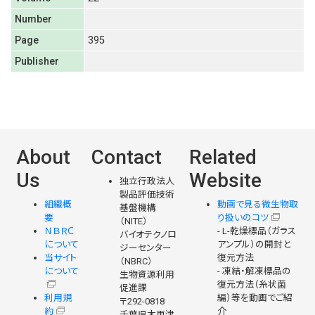
Number
Page
395
Publisher
About
Contact
Related
Us
Website
独立行政法人
製品評価技術
組織概
動画で見る微生物取
基盤機構
要
り扱いのコツ
（NITE）
ＮＢＲＣ
- L-乾燥標品（ガラス
バイオテクノロ
について
アンプル）の開封と
ジーセンター
当サイト
復元方法
（NBRC）
について
- 凍結・解凍標品の
生物資源利用
復元方法（糸状菌
促進課
利用規
編）等を動画でご紹
〒292-0818
約
介
千葉県木更津