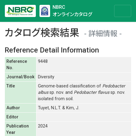
NBRC
オンラインカタログ
カタログ検索結果
詳細情報
Reference Detail Information
Reference
9448
No.
Journal/Book
Diversity
Title
Genome-based classification of
Pedobacter
albus
sp. nov. and
Pedobacter flavus
sp. nov.
isolated from soil.
Author
Tuyet, N.L.T. & Kim, J.
Editor
Publication
2024
Year