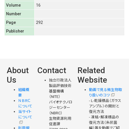
Volume
16
Number
Page
292
Publisher
About
Contact
Related
Us
Website
独立行政法人
製品評価技術
組織概
動画で見る微生物取
基盤機構
要
り扱いのコツ
（NITE）
ＮＢＲＣ
- L-乾燥標品（ガラス
バイオテクノロ
について
アンプル）の開封と
ジーセンター
当サイト
復元方法
（NBRC）
について
- 凍結・解凍標品の
生物資源利用
復元方法（糸状菌
促進課
利用規
編）等を動画でご紹