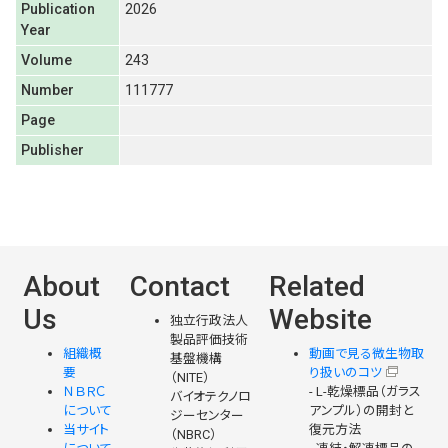
Publication
2026
Year
Volume
243
Number
111777
Page
Publisher
About
Contact
Related
Us
Website
独立行政法人
製品評価技術
組織概
動画で見る微生物取
基盤機構
要
り扱いのコツ
（NITE）
ＮＢＲＣ
- L-乾燥標品（ガラス
バイオテクノロ
について
アンプル）の開封と
ジーセンター
当サイト
復元方法
（NBRC）