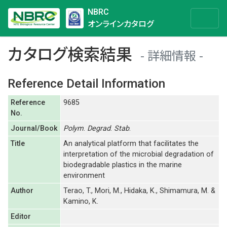
NBRC
オンラインカタログ
カタログ検索結果
詳細情報
Reference Detail Information
Reference
9685
No.
Journal/Book
Polym
.
Degrad
.
Stab
.
Title
An analytical platform that facilitates the
interpretation of the microbial degradation of
biodegradable plastics in the marine
environment
Author
Terao, T., Mori, M., Hidaka, K., Shimamura, M. &
Kamino, K.
Editor