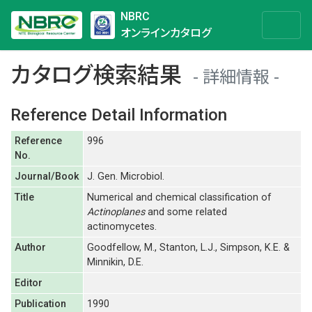
NBRC
オンラインカタログ
カタログ検索結果
詳細情報
Reference Detail Information
Reference
996
No.
Journal/Book
J. Gen. Microbiol.
Title
Numerical and chemical classification of
Actinoplanes
and some related
actinomycetes.
Author
Goodfellow, M., Stanton, L.J., Simpson, K.E. &
Minnikin, D.E.
Editor
Publication
1990