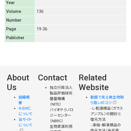
Year
Volume
136
Number
Page
19-36
Publisher
About
Contact
Related
Us
Website
独立行政法人
製品評価技術
組織概
動画で見る微生物取
基盤機構
要
り扱いのコツ
（NITE）
ＮＢＲＣ
- L-乾燥標品（ガラス
バイオテクノロ
について
アンプル）の開封と
ジーセンター
当サイト
復元方法
（NBRC）
について
- 凍結・解凍標品の
生物資源利用
復元方法（糸状菌