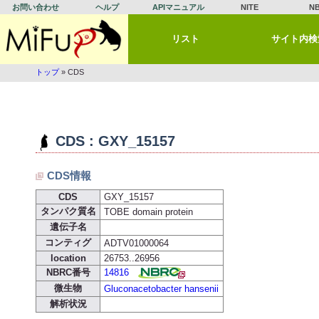
お問い合わせ
ヘルプ
APIマニュアル
NITE
N
リスト
サイト内検
トップ
» CDS
CDS : GXY_15157
CDS情報
CDS
GXY_15157
タンパク質名
TOBE domain protein
遺伝子名
コンティグ
ADTV01000064
location
26753..26956
NBRC番号
14816
微生物
Gluconacetobacter hansenii
解析状況