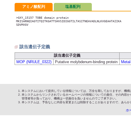
アミノ酸配列
塩基配列
>GXY_15157 TOBE domain protein

MKISARNQIAGTITQITKGATTSHVSIDIGGTILTASITNEAVADLNLKVGEAATAIIKA

SDVMVGV

該当遺伝子定義
該当遺伝子定義
MOP (NRULE_0322)
Putative molybdenum-binding protein
Metal
本システムにおいて提供している情報については、万全を期しておりますが、機構
本システムからリンクされているホームページの情報についての責任、その内容か
管理者等が負っており、機構は一切責任を負いませんのでご了承下さい。
本システムは、予告なしに内容を変更または削除することがありますので、あらか
ホ