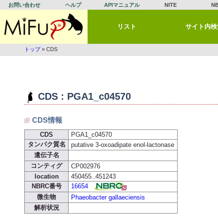
お問い合わせ
ヘルプ
APIマニュアル
NITE
N
リスト
サイト内検
トップ
» CDS
CDS : PGA1_c04570
CDS情報
CDS
PGA1_c04570
タンパク質名
putative 3-oxoadipate enol-lactonase
遺伝子名
コンティグ
CP002976
location
450455..451243
NBRC番号
16654
微生物
Phaeobacter gallaeciensis
解析状況