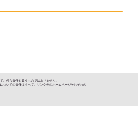
て、何ら責任を負うものではありません。
についての責任はすべて、リンク先のホームページそれぞれの