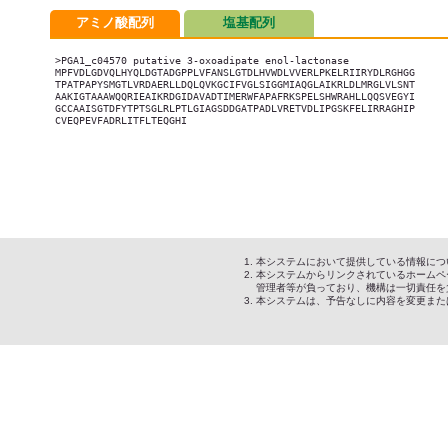
アミノ酸配列
塩基配列
>PGA1_c04570 putative 3-oxoadipate enol-lactonase

MPFVDLGDVQLHYQLDGTADGPPLVFANSLGTDLHVWDLVVERLPKELRIIRYDLRGHGG

TPATPAPYSMGTLVRDAERLLDQLQVKGCIFVGLSIGGMIAQGLAIKRLDLMRGLVLSNT

AAKIGTAAAWQQRIEAIKRDGIDAVADTIMERWFAPAFRKSPELSHWRAHLLQQSVEGYI

GCCAAISGTDFYTPTSGLRLPTLGIAGSDDGATPADLVRETVDLIPGSKFELIRRAGHIP

CVEQPEVFADRLITFLTEQGHI

本システムにおいて提供している情報につ
本システムからリンクされているホームペ
管理者等が負っており、機構は一切責任を
本システムは、予告なしに内容を変更また